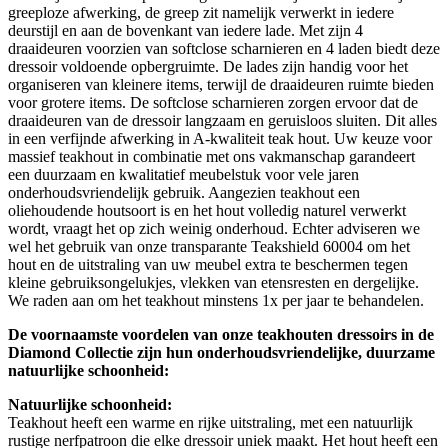
greeploze afwerking, de greep zit namelijk verwerkt in iedere
deurstijl en aan de bovenkant van iedere lade. Met zijn 4
draaideuren voorzien van softclose scharnieren en 4 laden biedt deze
dressoir voldoende opbergruimte. De lades zijn handig voor het
organiseren van kleinere items, terwijl de draaideuren ruimte bieden
voor grotere items. De softclose scharnieren zorgen ervoor dat de
draaideuren van de dressoir langzaam en geruisloos sluiten. Dit alles
in een verfijnde afwerking in A-kwaliteit teak hout. Uw keuze voor
massief teakhout in combinatie met ons vakmanschap garandeert
een duurzaam en kwalitatief meubelstuk voor vele jaren
onderhoudsvriendelijk gebruik. Aangezien teakhout een
oliehoudende houtsoort is en het hout volledig naturel verwerkt
wordt, vraagt het op zich weinig onderhoud. Echter adviseren we
wel het gebruik van onze transparante Teakshield 60004 om het
hout en de uitstraling van uw meubel extra te beschermen tegen
kleine gebruiksongelukjes, vlekken van etensresten en dergelijke.
We raden aan om het teakhout minstens 1x per jaar te behandelen.
De voornaamste voordelen van onze teakhouten dressoirs in de
Diamond Collectie zijn hun onderhoudsvriendelijke, duurzame
natuurlijke schoonheid:
Natuurlijke schoonheid:
Teakhout heeft een warme en rijke uitstraling, met een natuurlijk
rustige nerfpatroon die elke dressoir uniek maakt. Het hout heeft een