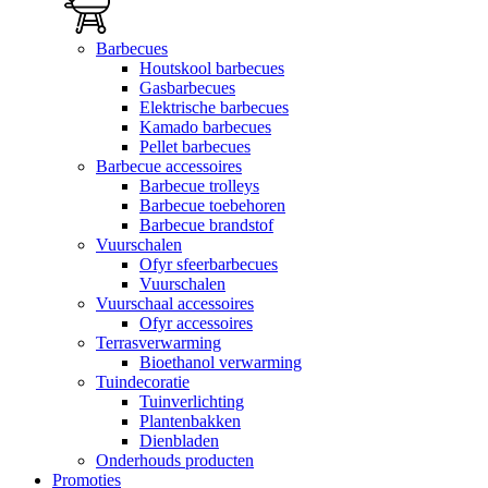
Barbecues
Houtskool barbecues
Gasbarbecues
Elektrische barbecues
Kamado barbecues
Pellet barbecues
Barbecue accessoires
Barbecue trolleys
Barbecue toebehoren
Barbecue brandstof
Vuurschalen
Ofyr sfeerbarbecues
Vuurschalen
Vuurschaal accessoires
Ofyr accessoires
Terrasverwarming
Bioethanol verwarming
Tuindecoratie
Tuinverlichting
Plantenbakken
Dienbladen
Onderhouds producten
Promoties