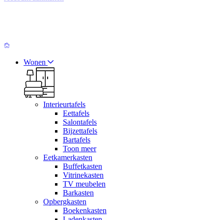
Wonen
Interieurtafels
Eettafels
Salontafels
Bijzettafels
Bartafels
Toon meer
Eetkamerkasten
Buffetkasten
Vitrinekasten
TV meubelen
Barkasten
Opbergkasten
Boekenkasten
Ladenkasten