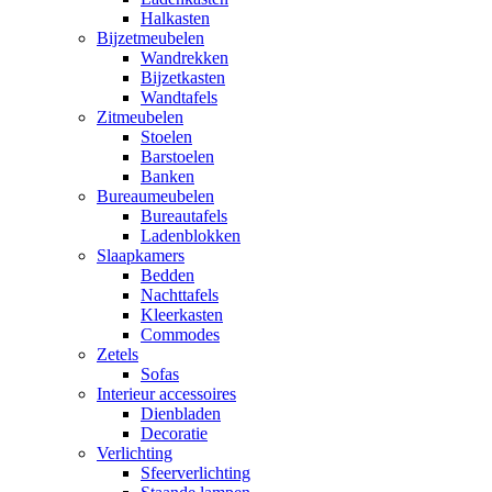
Halkasten
Bijzetmeubelen
Wandrekken
Bijzetkasten
Wandtafels
Zitmeubelen
Stoelen
Barstoelen
Banken
Bureaumeubelen
Bureautafels
Ladenblokken
Slaapkamers
Bedden
Nachttafels
Kleerkasten
Commodes
Zetels
Sofas
Interieur accessoires
Dienbladen
Decoratie
Verlichting
Sfeerverlichting