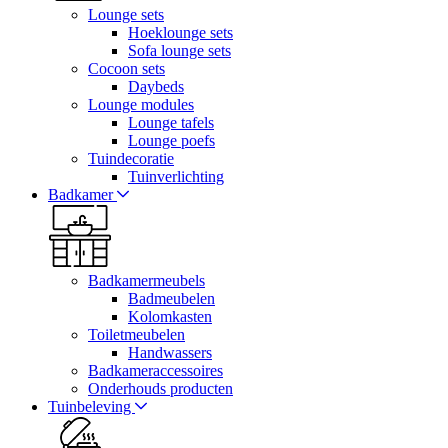
Lounge sets
Hoeklounge sets
Sofa lounge sets
Cocoon sets
Daybeds
Lounge modules
Lounge tafels
Lounge poefs
Tuindecoratie
Tuinverlichting
Badkamer
Badkamermeubels
Badmeubelen
Kolomkasten
Toiletmeubelen
Handwassers
Badkameraccessoires
Onderhouds producten
Tuinbeleving