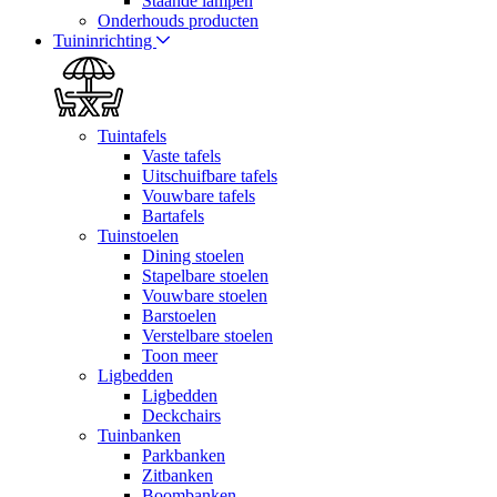
Staande lampen
Onderhouds producten
Tuininrichting
Tuintafels
Vaste tafels
Uitschuifbare tafels
Vouwbare tafels
Bartafels
Tuinstoelen
Dining stoelen
Stapelbare stoelen
Vouwbare stoelen
Barstoelen
Verstelbare stoelen
Toon meer
Ligbedden
Ligbedden
Deckchairs
Tuinbanken
Parkbanken
Zitbanken
Boombanken