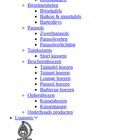
Bijzetmeubelen
Bijzettafels
Balkon & muurtafels
Bartrolleys
Parasols
Zweefparasols
Parasolvoeten
Parasolverlichting
Tuinkussens
Stoel kussens
Beschermhoezen
Tuintafel hoezen
Tuinset hoezen
Lounge hoezen
Parasol hoezen
Barbecue hoezen
Opbergboxen
Kussenboxen
Kussentassen
Onderhouds producten
Loungen