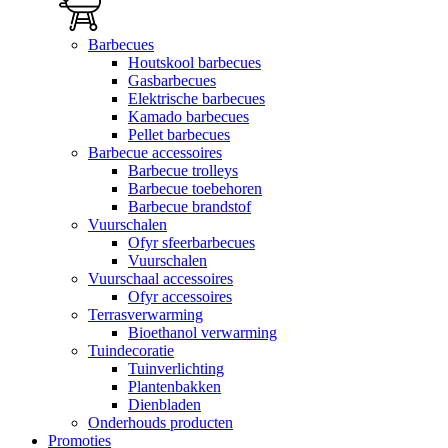
Barbecues
Houtskool barbecues
Gasbarbecues
Elektrische barbecues
Kamado barbecues
Pellet barbecues
Barbecue accessoires
Barbecue trolleys
Barbecue toebehoren
Barbecue brandstof
Vuurschalen
Ofyr sfeerbarbecues
Vuurschalen
Vuurschaal accessoires
Ofyr accessoires
Terrasverwarming
Bioethanol verwarming
Tuindecoratie
Tuinverlichting
Plantenbakken
Dienbladen
Onderhouds producten
Promoties