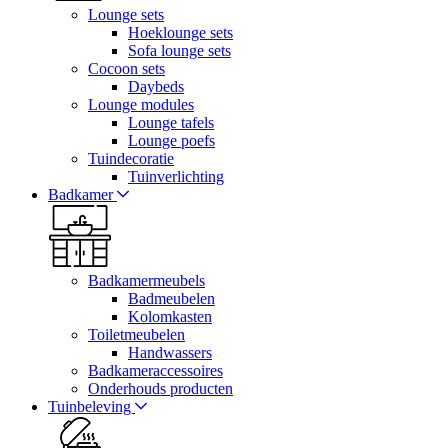
Lounge sets
Hoeklounge sets
Sofa lounge sets
Cocoon sets
Daybeds
Lounge modules
Lounge tafels
Lounge poefs
Tuindecoratie
Tuinverlichting
Badkamer
Badkamermeubels
Badmeubelen
Kolomkasten
Toiletmeubelen
Handwassers
Badkameraccessoires
Onderhouds producten
Tuinbeleving