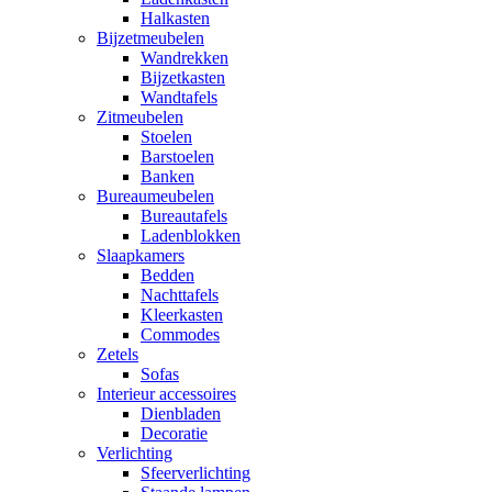
Halkasten
Bijzetmeubelen
Wandrekken
Bijzetkasten
Wandtafels
Zitmeubelen
Stoelen
Barstoelen
Banken
Bureaumeubelen
Bureautafels
Ladenblokken
Slaapkamers
Bedden
Nachttafels
Kleerkasten
Commodes
Zetels
Sofas
Interieur accessoires
Dienbladen
Decoratie
Verlichting
Sfeerverlichting