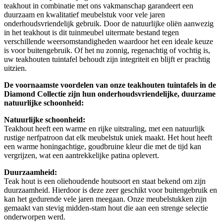
teakhout in combinatie met ons vakmanschap garandeert een
duurzaam en kwalitatief meubelstuk voor vele jaren
onderhoudsvriendelijk gebruik. Door de natuurlijke oliën aanwezig
in het teakhout is dit tuinmeubel uitermate bestand tegen
verschillende weersomstandigheden waardoor het een ideale keuze
is voor buitengebruik. Of het nu zonnig, regenachtig of vochtig is,
uw teakhouten tuintafel behoudt zijn integriteit en blijft er prachtig
uitzien.
De voornaamste voordelen van onze teakhouten tuintafels in de
Diamond Collectie zijn hun onderhoudsvriendelijke, duurzame
natuurlijke schoonheid:
Natuurlijke schoonheid:
Teakhout heeft een warme en rijke uitstraling, met een natuurlijk
rustige nerfpatroon dat elk meubelstuk uniek maakt. Het hout heeft
een warme honingachtige, goudbruine kleur die met de tijd kan
vergrijzen, wat een aantrekkelijke patina oplevert.
Duurzaamheid:
Teak hout is een oliehoudende houtsoort en staat bekend om zijn
duurzaamheid. Hierdoor is deze zeer geschikt voor buitengebruik en
kan het gedurende vele jaren meegaan. Onze meubelstukken zijn
gemaakt van stevig midden-stam hout die aan een strenge selectie
onderworpen werd.