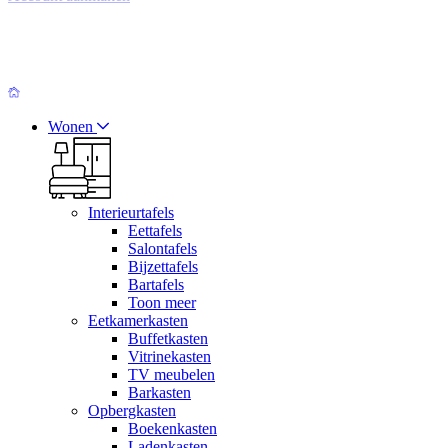
Wonen
Interieurtafels
Eettafels
Salontafels
Bijzettafels
Bartafels
Toon meer
Eetkamerkasten
Buffetkasten
Vitrinekasten
TV meubelen
Barkasten
Opbergkasten
Boekenkasten
Ladenkasten