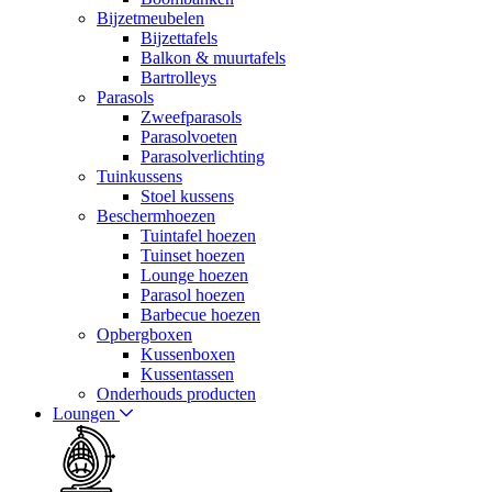
Bijzetmeubelen
Bijzettafels
Balkon & muurtafels
Bartrolleys
Parasols
Zweefparasols
Parasolvoeten
Parasolverlichting
Tuinkussens
Stoel kussens
Beschermhoezen
Tuintafel hoezen
Tuinset hoezen
Lounge hoezen
Parasol hoezen
Barbecue hoezen
Opbergboxen
Kussenboxen
Kussentassen
Onderhouds producten
Loungen