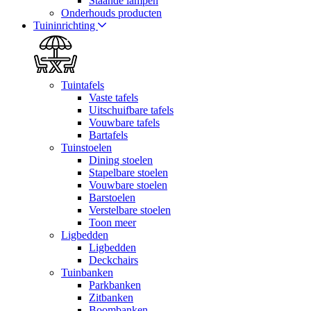
Staande lampen
Onderhouds producten
Tuininrichting
Tuintafels
Vaste tafels
Uitschuifbare tafels
Vouwbare tafels
Bartafels
Tuinstoelen
Dining stoelen
Stapelbare stoelen
Vouwbare stoelen
Barstoelen
Verstelbare stoelen
Toon meer
Ligbedden
Ligbedden
Deckchairs
Tuinbanken
Parkbanken
Zitbanken
Boombanken