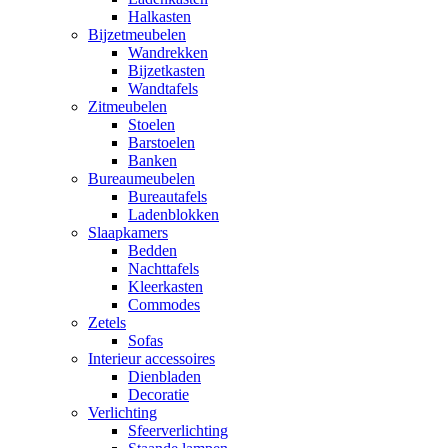
Halkasten
Bijzetmeubelen
Wandrekken
Bijzetkasten
Wandtafels
Zitmeubelen
Stoelen
Barstoelen
Banken
Bureaumeubelen
Bureautafels
Ladenblokken
Slaapkamers
Bedden
Nachttafels
Kleerkasten
Commodes
Zetels
Sofas
Interieur accessoires
Dienbladen
Decoratie
Verlichting
Sfeerverlichting