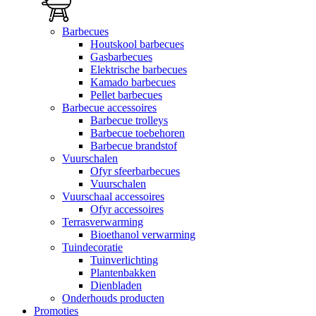
Barbecues
Houtskool barbecues
Gasbarbecues
Elektrische barbecues
Kamado barbecues
Pellet barbecues
Barbecue accessoires
Barbecue trolleys
Barbecue toebehoren
Barbecue brandstof
Vuurschalen
Ofyr sfeerbarbecues
Vuurschalen
Vuurschaal accessoires
Ofyr accessoires
Terrasverwarming
Bioethanol verwarming
Tuindecoratie
Tuinverlichting
Plantenbakken
Dienbladen
Onderhouds producten
Promoties