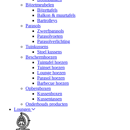
Bijzetmeubelen
Bijzettafels
Balkon & muurtafels
Bartrolleys
Parasols
Zweefparasols
Parasolvoeten
Parasolverlichting
Tuinkussens
Stoel kussens
Beschermhoezen
Tuintafel hoezen
Tuinset hoezen
Lounge hoezen
Parasol hoezen
Barbecue hoezen
Opbergboxen
Kussenboxen
Kussentassen
Onderhouds producten
Loungen