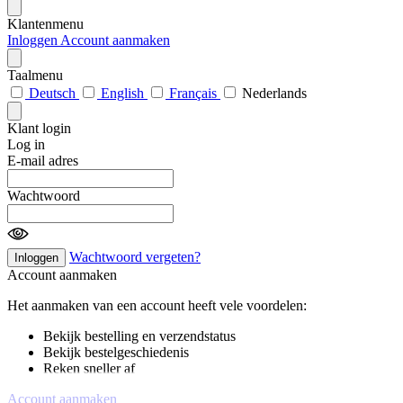
Klantenmenu
Inloggen
Account aanmaken
Taalmenu
Deutsch
English
Français
Nederlands
Klant login
Log in
E-mail adres
Wachtwoord
Wachtwoord vergeten?
Inloggen
Account aanmaken
Het aanmaken van een account heeft vele voordelen:
Bekijk bestelling en verzendstatus
Bekijk bestelgeschiedenis
Reken sneller af
Account aanmaken