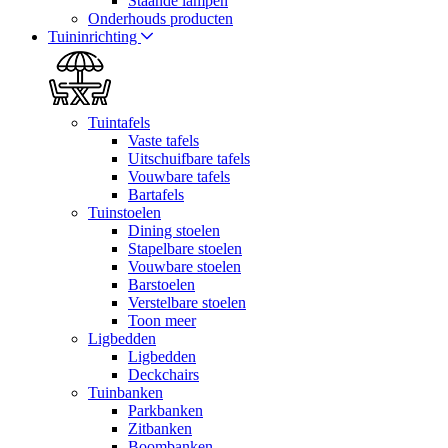
Staande lampen
Onderhouds producten
Tuininrichting
Tuintafels
Vaste tafels
Uitschuifbare tafels
Vouwbare tafels
Bartafels
Tuinstoelen
Dining stoelen
Stapelbare stoelen
Vouwbare stoelen
Barstoelen
Verstelbare stoelen
Toon meer
Ligbedden
Ligbedden
Deckchairs
Tuinbanken
Parkbanken
Zitbanken
Boombanken