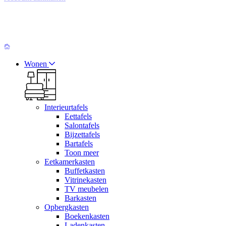
Wonen
Interieurtafels
Eettafels
Salontafels
Bijzettafels
Bartafels
Toon meer
Eetkamerkasten
Buffetkasten
Vitrinekasten
TV meubelen
Barkasten
Opbergkasten
Boekenkasten
Ladenkasten