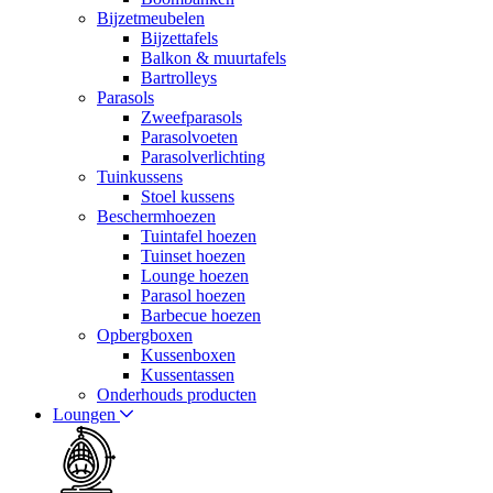
Bijzetmeubelen
Bijzettafels
Balkon & muurtafels
Bartrolleys
Parasols
Zweefparasols
Parasolvoeten
Parasolverlichting
Tuinkussens
Stoel kussens
Beschermhoezen
Tuintafel hoezen
Tuinset hoezen
Lounge hoezen
Parasol hoezen
Barbecue hoezen
Opbergboxen
Kussenboxen
Kussentassen
Onderhouds producten
Loungen