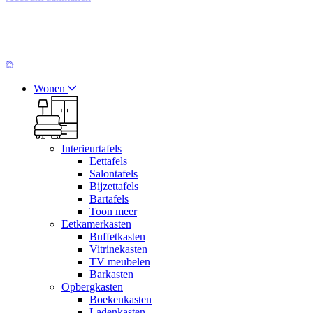
Wonen
Interieurtafels
Eettafels
Salontafels
Bijzettafels
Bartafels
Toon meer
Eetkamerkasten
Buffetkasten
Vitrinekasten
TV meubelen
Barkasten
Opbergkasten
Boekenkasten
Ladenkasten