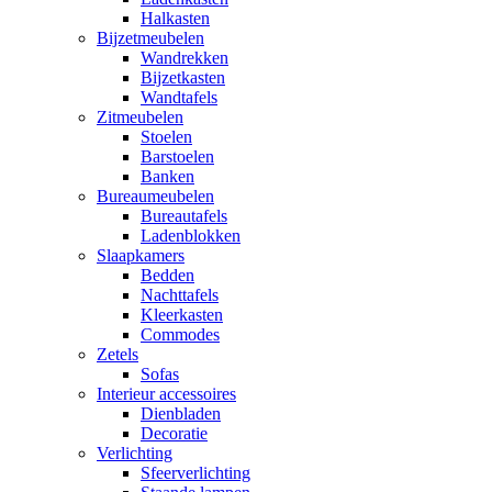
Halkasten
Bijzetmeubelen
Wandrekken
Bijzetkasten
Wandtafels
Zitmeubelen
Stoelen
Barstoelen
Banken
Bureaumeubelen
Bureautafels
Ladenblokken
Slaapkamers
Bedden
Nachttafels
Kleerkasten
Commodes
Zetels
Sofas
Interieur accessoires
Dienbladen
Decoratie
Verlichting
Sfeerverlichting