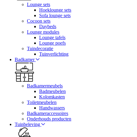
Lounge sets
Hoeklounge sets
Sofa lounge sets
Cocoon sets
Daybeds
Lounge modules
Lounge tafels
Lounge poefs
Tuindecoratie
Tuinverlichting
Badkamer
Badkamermeubels
Badmeubelen
Kolomkasten
Toiletmeubelen
Handwassers
Badkameraccessoires
Onderhouds producten
Tuinbeleving