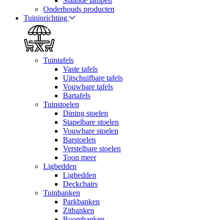
Staande lampen
Onderhouds producten
Tuininrichting
Tuintafels
Vaste tafels
Uitschuifbare tafels
Vouwbare tafels
Bartafels
Tuinstoelen
Dining stoelen
Stapelbare stoelen
Vouwbare stoelen
Barstoelen
Verstelbare stoelen
Toon meer
Ligbedden
Ligbedden
Deckchairs
Tuinbanken
Parkbanken
Zitbanken
Boombanken