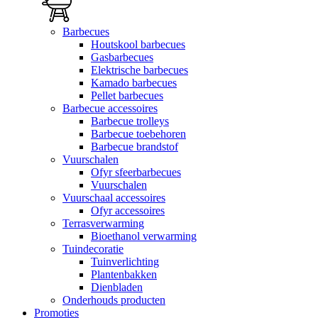
Barbecues
Houtskool barbecues
Gasbarbecues
Elektrische barbecues
Kamado barbecues
Pellet barbecues
Barbecue accessoires
Barbecue trolleys
Barbecue toebehoren
Barbecue brandstof
Vuurschalen
Ofyr sfeerbarbecues
Vuurschalen
Vuurschaal accessoires
Ofyr accessoires
Terrasverwarming
Bioethanol verwarming
Tuindecoratie
Tuinverlichting
Plantenbakken
Dienbladen
Onderhouds producten
Promoties