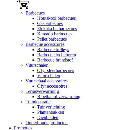
Barbecues
Houtskool barbecues
Gasbarbecues
Elektrische barbecues
Kamado barbecues
Pellet barbecues
Barbecue accessoires
Barbecue trolleys
Barbecue toebehoren
Barbecue brandstof
Vuurschalen
Ofyr sfeerbarbecues
Vuurschalen
Vuurschaal accessoires
Ofyr accessoires
Terrasverwarming
Bioethanol verwarming
Tuindecoratie
Tuinverlichting
Plantenbakken
Dienbladen
Onderhouds producten
Promoties