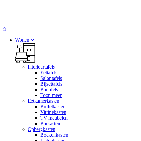
Wonen
Interieurtafels
Eettafels
Salontafels
Bijzettafels
Bartafels
Toon meer
Eetkamerkasten
Buffetkasten
Vitrinekasten
TV meubelen
Barkasten
Opbergkasten
Boekenkasten
Ladenkasten