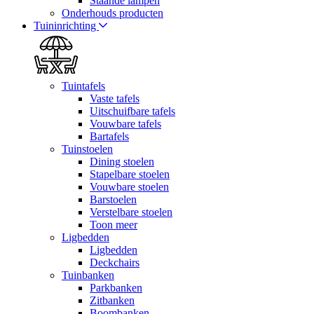
Staande lampen
Onderhouds producten
Tuininrichting
Tuintafels
Vaste tafels
Uitschuifbare tafels
Vouwbare tafels
Bartafels
Tuinstoelen
Dining stoelen
Stapelbare stoelen
Vouwbare stoelen
Barstoelen
Verstelbare stoelen
Toon meer
Ligbedden
Ligbedden
Deckchairs
Tuinbanken
Parkbanken
Zitbanken
Boombanken