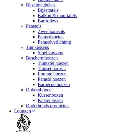
Bijzetmeubelen
Bijzettafels
Balkon & muurtafels
Bartrolleys
Parasols
Zweefparasols
Parasolvoeten
Parasolverlichting
Tuinkussens
Stoel kussens
Beschermhoezen
Tuintafel hoezen
Tuinset hoezen
Lounge hoezen
Parasol hoezen
Barbecue hoezen
Opbergboxen
Kussenboxen
Kussentassen
Onderhouds producten
Loungen