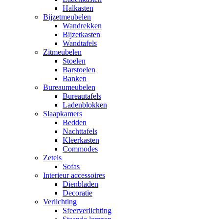
Halkasten
Bijzetmeubelen
Wandrekken
Bijzetkasten
Wandtafels
Zitmeubelen
Stoelen
Barstoelen
Banken
Bureaumeubelen
Bureautafels
Ladenblokken
Slaapkamers
Bedden
Nachttafels
Kleerkasten
Commodes
Zetels
Sofas
Interieur accessoires
Dienbladen
Decoratie
Verlichting
Sfeerverlichting