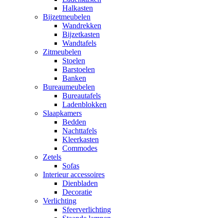
Halkasten
Bijzetmeubelen
Wandrekken
Bijzetkasten
Wandtafels
Zitmeubelen
Stoelen
Barstoelen
Banken
Bureaumeubelen
Bureautafels
Ladenblokken
Slaapkamers
Bedden
Nachttafels
Kleerkasten
Commodes
Zetels
Sofas
Interieur accessoires
Dienbladen
Decoratie
Verlichting
Sfeerverlichting