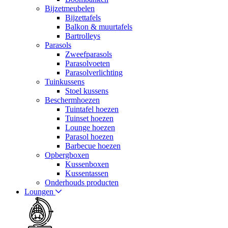
Bijzetmeubelen
Bijzettafels
Balkon & muurtafels
Bartrolleys
Parasols
Zweefparasols
Parasolvoeten
Parasolverlichting
Tuinkussens
Stoel kussens
Beschermhoezen
Tuintafel hoezen
Tuinset hoezen
Lounge hoezen
Parasol hoezen
Barbecue hoezen
Opbergboxen
Kussenboxen
Kussentassen
Onderhouds producten
Loungen