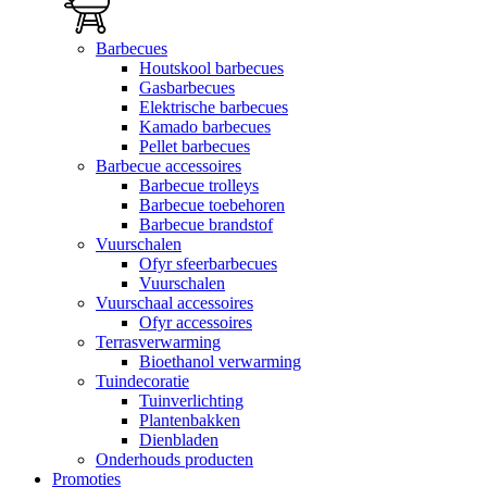
Barbecues
Houtskool barbecues
Gasbarbecues
Elektrische barbecues
Kamado barbecues
Pellet barbecues
Barbecue accessoires
Barbecue trolleys
Barbecue toebehoren
Barbecue brandstof
Vuurschalen
Ofyr sfeerbarbecues
Vuurschalen
Vuurschaal accessoires
Ofyr accessoires
Terrasverwarming
Bioethanol verwarming
Tuindecoratie
Tuinverlichting
Plantenbakken
Dienbladen
Onderhouds producten
Promoties