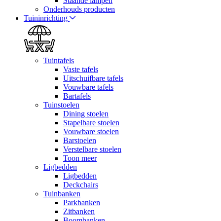
Staande lampen
Onderhouds producten
Tuininrichting
Tuintafels
Vaste tafels
Uitschuifbare tafels
Vouwbare tafels
Bartafels
Tuinstoelen
Dining stoelen
Stapelbare stoelen
Vouwbare stoelen
Barstoelen
Verstelbare stoelen
Toon meer
Ligbedden
Ligbedden
Deckchairs
Tuinbanken
Parkbanken
Zitbanken
Boombanken