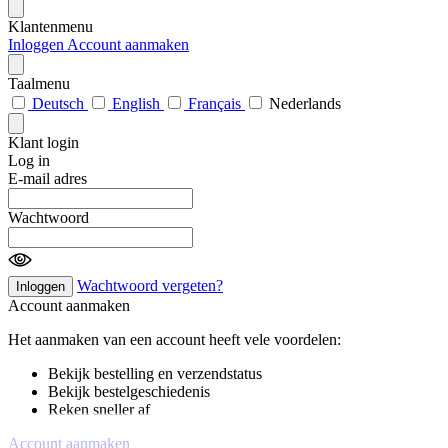
Klantenmenu
Inloggen
Account aanmaken
Taalmenu
Deutsch
English
Français
Nederlands
Klant login
Log in
E-mail adres
Wachtwoord
Wachtwoord vergeten?
Inloggen
Account aanmaken
Het aanmaken van een account heeft vele voordelen:
Bekijk bestelling en verzendstatus
Bekijk bestelgeschiedenis
Reken sneller af
Account aanmaken