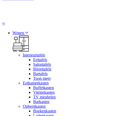
Wonen
Interieurtafels
Eettafels
Salontafels
Bijzettafels
Bartafels
Toon meer
Eetkamerkasten
Buffetkasten
Vitrinekasten
TV meubelen
Barkasten
Opbergkasten
Boekenkasten
Ladenkasten