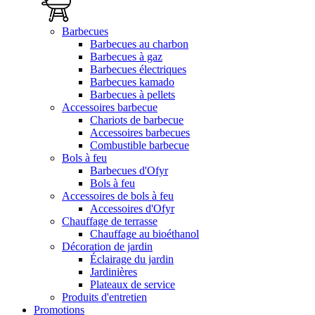
Barbecues
Barbecues au charbon
Barbecues à gaz
Barbecues électriques
Barbecues kamado
Barbecues à pellets
Accessoires barbecue
Chariots de barbecue
Accessoires barbecues
Combustible barbecue
Bols à feu
Barbecues d'Ofyr
Bols à feu
Accessoires de bols à feu
Accessoires d'Ofyr
Chauffage de terrasse
Chauffage au bioéthanol
Décoration de jardin
Éclairage du jardin
Jardinières
Plateaux de service
Produits d'entretien
Promotions