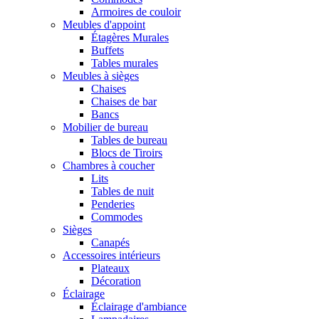
Armoires de couloir
Meubles d'appoint
Étagères Murales
Buffets
Tables murales
Meubles à sièges
Chaises
Chaises de bar
Bancs
Mobilier de bureau
Tables de bureau
Blocs de Tiroirs
Chambres à coucher
Lits
Tables de nuit
Penderies
Commodes
Sièges
Canapés
Accessoires intérieurs
Plateaux
Décoration
Éclairage
Éclairage d'ambiance