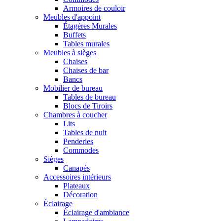
Armoires de couloir
Meubles d'appoint
Étagères Murales
Buffets
Tables murales
Meubles à sièges
Chaises
Chaises de bar
Bancs
Mobilier de bureau
Tables de bureau
Blocs de Tiroirs
Chambres à coucher
Lits
Tables de nuit
Penderies
Commodes
Sièges
Canapés
Accessoires intérieurs
Plateaux
Décoration
Éclairage
Éclairage d'ambiance