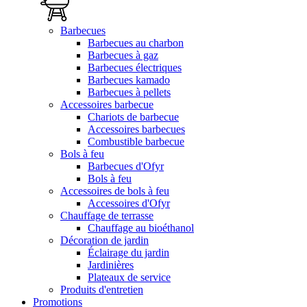
Barbecues
Barbecues au charbon
Barbecues à gaz
Barbecues électriques
Barbecues kamado
Barbecues à pellets
Accessoires barbecue
Chariots de barbecue
Accessoires barbecues
Combustible barbecue
Bols à feu
Barbecues d'Ofyr
Bols à feu
Accessoires de bols à feu
Accessoires d'Ofyr
Chauffage de terrasse
Chauffage au bioéthanol
Décoration de jardin
Éclairage du jardin
Jardinières
Plateaux de service
Produits d'entretien
Promotions