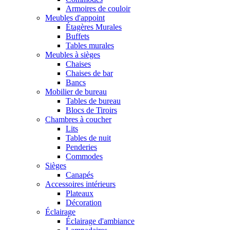
Armoires de couloir
Meubles d'appoint
Étagères Murales
Buffets
Tables murales
Meubles à sièges
Chaises
Chaises de bar
Bancs
Mobilier de bureau
Tables de bureau
Blocs de Tiroirs
Chambres à coucher
Lits
Tables de nuit
Penderies
Commodes
Sièges
Canapés
Accessoires intérieurs
Plateaux
Décoration
Éclairage
Éclairage d'ambiance