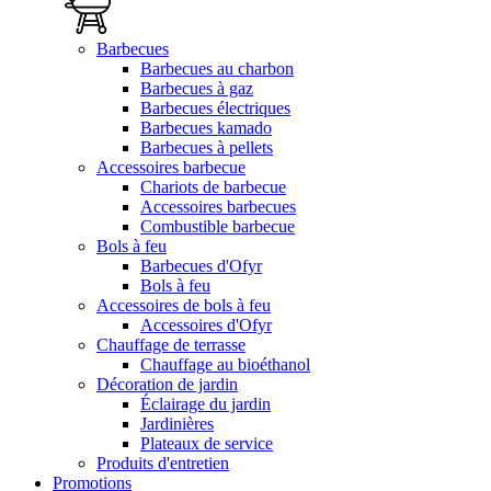
Barbecues
Barbecues au charbon
Barbecues à gaz
Barbecues électriques
Barbecues kamado
Barbecues à pellets
Accessoires barbecue
Chariots de barbecue
Accessoires barbecues
Combustible barbecue
Bols à feu
Barbecues d'Ofyr
Bols à feu
Accessoires de bols à feu
Accessoires d'Ofyr
Chauffage de terrasse
Chauffage au bioéthanol
Décoration de jardin
Éclairage du jardin
Jardinières
Plateaux de service
Produits d'entretien
Promotions