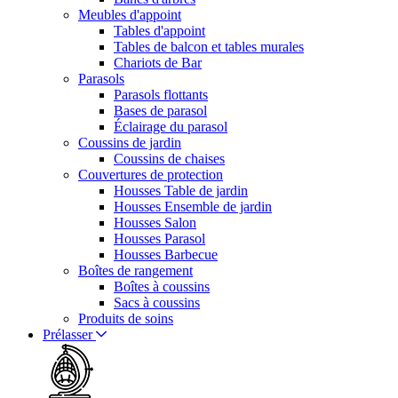
Meubles d'appoint
Tables d'appoint
Tables de balcon et tables murales
Chariots de Bar
Parasols
Parasols flottants
Bases de parasol
Éclairage du parasol
Coussins de jardin
Coussins de chaises
Couvertures de protection
Housses Table de jardin
Housses Ensemble de jardin
Housses Salon
Housses Parasol
Housses Barbecue
Boîtes de rangement
Boîtes à coussins
Sacs à coussins
Produits de soins
Prélasser