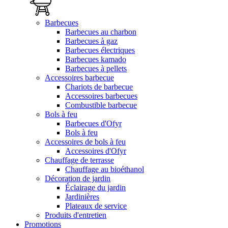
Barbecues
Barbecues au charbon
Barbecues à gaz
Barbecues électriques
Barbecues kamado
Barbecues à pellets
Accessoires barbecue
Chariots de barbecue
Accessoires barbecues
Combustible barbecue
Bols à feu
Barbecues d'Ofyr
Bols à feu
Accessoires de bols à feu
Accessoires d'Ofyr
Chauffage de terrasse
Chauffage au bioéthanol
Décoration de jardin
Éclairage du jardin
Jardinières
Plateaux de service
Produits d'entretien
Promotions