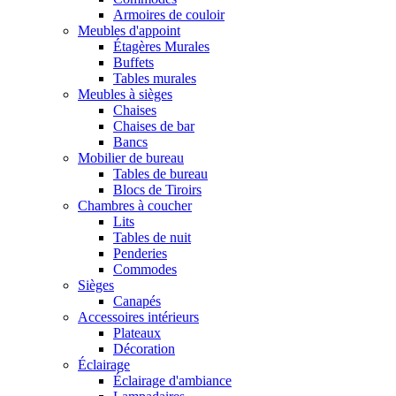
Armoires de couloir
Meubles d'appoint
Étagères Murales
Buffets
Tables murales
Meubles à sièges
Chaises
Chaises de bar
Bancs
Mobilier de bureau
Tables de bureau
Blocs de Tiroirs
Chambres à coucher
Lits
Tables de nuit
Penderies
Commodes
Sièges
Canapés
Accessoires intérieurs
Plateaux
Décoration
Éclairage
Éclairage d'ambiance