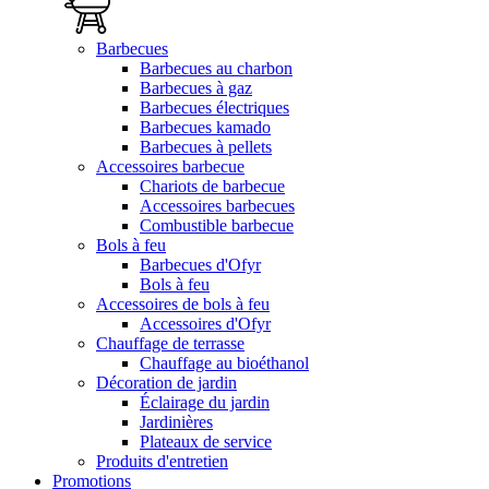
Barbecues
Barbecues au charbon
Barbecues à gaz
Barbecues électriques
Barbecues kamado
Barbecues à pellets
Accessoires barbecue
Chariots de barbecue
Accessoires barbecues
Combustible barbecue
Bols à feu
Barbecues d'Ofyr
Bols à feu
Accessoires de bols à feu
Accessoires d'Ofyr
Chauffage de terrasse
Chauffage au bioéthanol
Décoration de jardin
Éclairage du jardin
Jardinières
Plateaux de service
Produits d'entretien
Promotions