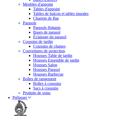
Meubles d'appoint
Tables d'appoint
Tables de balcon et tables murales
Chariots de Bar
Parasols
Parasols flottants
Bases de parasol
Éclairage du parasol
Coussins de jardin
Coussins de chaises
Couvertures de protection
Housses Table de jardin
Housses Ensemble de jardin
Housses Salon
Housses Parasol
Housses Barbecue
Boîtes de rangement
Boîtes à coussins
Sacs à coussins
Produits de soins
Prélasser