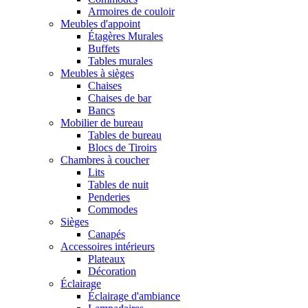
Armoires de couloir
Meubles d'appoint
Étagères Murales
Buffets
Tables murales
Meubles à sièges
Chaises
Chaises de bar
Bancs
Mobilier de bureau
Tables de bureau
Blocs de Tiroirs
Chambres à coucher
Lits
Tables de nuit
Penderies
Commodes
Sièges
Canapés
Accessoires intérieurs
Plateaux
Décoration
Éclairage
Éclairage d'ambiance