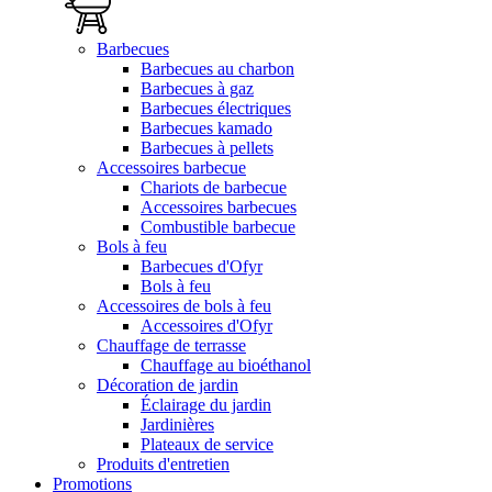
Barbecues
Barbecues au charbon
Barbecues à gaz
Barbecues électriques
Barbecues kamado
Barbecues à pellets
Accessoires barbecue
Chariots de barbecue
Accessoires barbecues
Combustible barbecue
Bols à feu
Barbecues d'Ofyr
Bols à feu
Accessoires de bols à feu
Accessoires d'Ofyr
Chauffage de terrasse
Chauffage au bioéthanol
Décoration de jardin
Éclairage du jardin
Jardinières
Plateaux de service
Produits d'entretien
Promotions