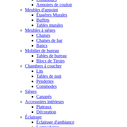
Armoires de couloir
Meubles d'appoint
Étagères Murales
Buffets
Tables murales
Meubles à sièges
Chaises
Chaises de bar
Bancs
Mobilier de bureau
Tables de bureau
Blocs de Tiroirs
Chambres à coucher
Lits
Tables de nuit
Penderies
Commodes
Sièges
Canapés
Accessoires intérieurs
Plateaux
Décoration
Éclairage
Éclairage d'ambiance