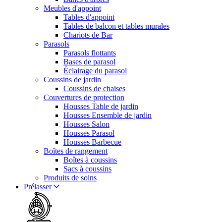
Meubles d'appoint
Tables d'appoint
Tables de balcon et tables murales
Chariots de Bar
Parasols
Parasols flottants
Bases de parasol
Éclairage du parasol
Coussins de jardin
Coussins de chaises
Couvertures de protection
Housses Table de jardin
Housses Ensemble de jardin
Housses Salon
Housses Parasol
Housses Barbecue
Boîtes de rangement
Boîtes à coussins
Sacs à coussins
Produits de soins
Prélasser