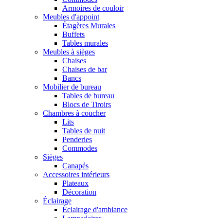
Armoires de couloir
Meubles d'appoint
Étagères Murales
Buffets
Tables murales
Meubles à sièges
Chaises
Chaises de bar
Bancs
Mobilier de bureau
Tables de bureau
Blocs de Tiroirs
Chambres à coucher
Lits
Tables de nuit
Penderies
Commodes
Sièges
Canapés
Accessoires intérieurs
Plateaux
Décoration
Éclairage
Éclairage d'ambiance