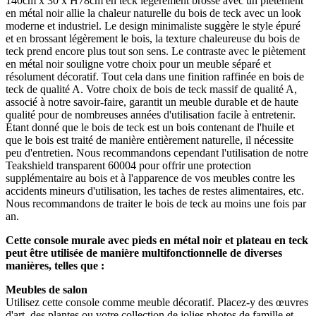
140cm x 30 x H78cm en teck légèrement brossé avec un piètement
en métal noir allie la chaleur naturelle du bois de teck avec un look
moderne et industriel. Le design minimaliste suggère le style épuré
et en brossant légèrement le bois, la texture chaleureuse du bois de
teck prend encore plus tout son sens. Le contraste avec le piètement
en métal noir souligne votre choix pour un meuble séparé et
résolument décoratif. Tout cela dans une finition raffinée en bois de
teck de qualité A. Votre choix de bois de teck massif de qualité A,
associé à notre savoir-faire, garantit un meuble durable et de haute
qualité pour de nombreuses années d'utilisation facile à entretenir.
Étant donné que le bois de teck est un bois contenant de l'huile et
que le bois est traité de manière entièrement naturelle, il nécessite
peu d'entretien. Nous recommandons cependant l'utilisation de notre
Teakshield transparent 60004 pour offrir une protection
supplémentaire au bois et à l'apparence de vos meubles contre les
accidents mineurs d'utilisation, les taches de restes alimentaires, etc.
Nous recommandons de traiter le bois de teck au moins une fois par
an.
Cette console murale avec pieds en métal noir et plateau en teck
peut être utilisée de manière multifonctionnelle de diverses
manières, telles que :
Meubles de salon
Utilisez cette console comme meuble décoratif. Placez-y des œuvres
d'art, des plantes ou votre collection de jolies photos de famille et