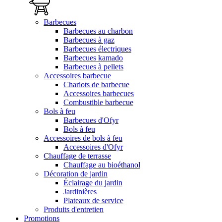
Barbecues
Barbecues au charbon
Barbecues à gaz
Barbecues électriques
Barbecues kamado
Barbecues à pellets
Accessoires barbecue
Chariots de barbecue
Accessoires barbecues
Combustible barbecue
Bols à feu
Barbecues d'Ofyr
Bols à feu
Accessoires de bols à feu
Accessoires d'Ofyr
Chauffage de terrasse
Chauffage au bioéthanol
Décoration de jardin
Éclairage du jardin
Jardinières
Plateaux de service
Produits d'entretien
Promotions