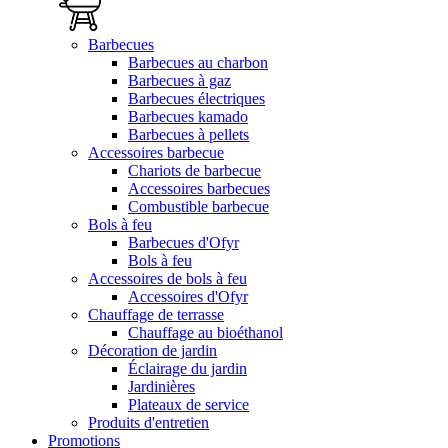
Barbecues
Barbecues au charbon
Barbecues à gaz
Barbecues électriques
Barbecues kamado
Barbecues à pellets
Accessoires barbecue
Chariots de barbecue
Accessoires barbecues
Combustible barbecue
Bols à feu
Barbecues d'Ofyr
Bols à feu
Accessoires de bols à feu
Accessoires d'Ofyr
Chauffage de terrasse
Chauffage au bioéthanol
Décoration de jardin
Éclairage du jardin
Jardinières
Plateaux de service
Produits d'entretien
Promotions