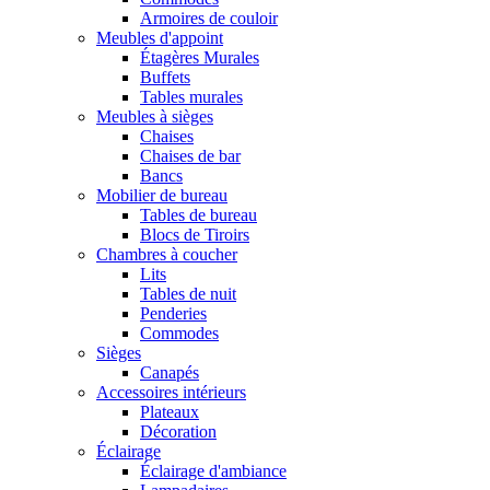
Armoires de couloir
Meubles d'appoint
Étagères Murales
Buffets
Tables murales
Meubles à sièges
Chaises
Chaises de bar
Bancs
Mobilier de bureau
Tables de bureau
Blocs de Tiroirs
Chambres à coucher
Lits
Tables de nuit
Penderies
Commodes
Sièges
Canapés
Accessoires intérieurs
Plateaux
Décoration
Éclairage
Éclairage d'ambiance