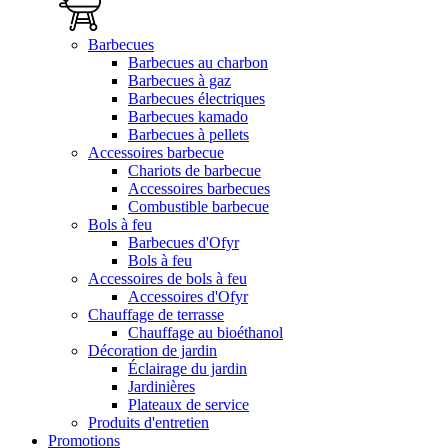
Barbecues
Barbecues au charbon
Barbecues à gaz
Barbecues électriques
Barbecues kamado
Barbecues à pellets
Accessoires barbecue
Chariots de barbecue
Accessoires barbecues
Combustible barbecue
Bols à feu
Barbecues d'Ofyr
Bols à feu
Accessoires de bols à feu
Accessoires d'Ofyr
Chauffage de terrasse
Chauffage au bioéthanol
Décoration de jardin
Éclairage du jardin
Jardinières
Plateaux de service
Produits d'entretien
Promotions