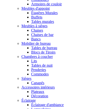
Armoires de couloir
Meubles d'appoint
Étagères Murales
Buffets
Tables murales
Meubles à sièges
Chaises
Chaises de bar
Bancs
Mobilier de bureau
Tables de bureau
Blocs de Tiroirs
Chambres à coucher
Lits
Tables de nuit
Penderies
Commodes
Sièges
Canapés
Accessoires intérieurs
Plateaux
Décoration
Éclairage
Éclairage d'ambiance