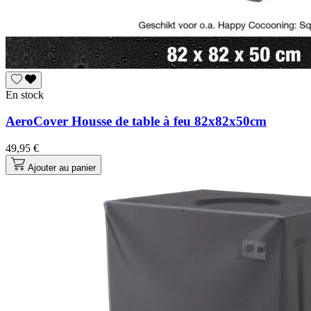
En stock
AeroCover Housse de table à feu 82x82x50cm
49,95 €
Ajouter au panier