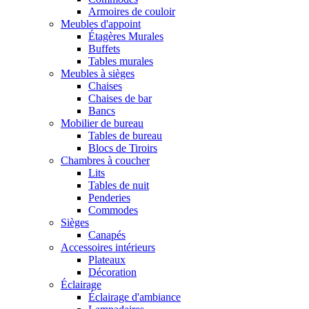
Armoires de couloir
Meubles d'appoint
Étagères Murales
Buffets
Tables murales
Meubles à sièges
Chaises
Chaises de bar
Bancs
Mobilier de bureau
Tables de bureau
Blocs de Tiroirs
Chambres à coucher
Lits
Tables de nuit
Penderies
Commodes
Sièges
Canapés
Accessoires intérieurs
Plateaux
Décoration
Éclairage
Éclairage d'ambiance