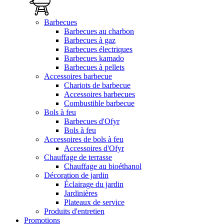
Barbecues
Barbecues au charbon
Barbecues à gaz
Barbecues électriques
Barbecues kamado
Barbecues à pellets
Accessoires barbecue
Chariots de barbecue
Accessoires barbecues
Combustible barbecue
Bols à feu
Barbecues d'Ofyr
Bols à feu
Accessoires de bols à feu
Accessoires d'Ofyr
Chauffage de terrasse
Chauffage au bioéthanol
Décoration de jardin
Éclairage du jardin
Jardinières
Plateaux de service
Produits d'entretien
Promotions