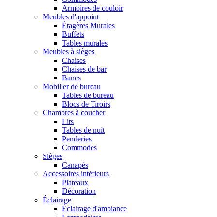
Armoires de couloir
Meubles d'appoint
Étagères Murales
Buffets
Tables murales
Meubles à sièges
Chaises
Chaises de bar
Bancs
Mobilier de bureau
Tables de bureau
Blocs de Tiroirs
Chambres à coucher
Lits
Tables de nuit
Penderies
Commodes
Sièges
Canapés
Accessoires intérieurs
Plateaux
Décoration
Éclairage
Éclairage d'ambiance