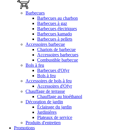
Barbecues
Barbecues au charbon
Barbecues à gaz
Barbecues électriques
Barbecues kamado
Barbecues à pellets
Accessoires barbecue
Chariots de barbecue
Accessoires barbecues
Combustible barbecue
Bols à feu
Barbecues d'Ofyr
Bols à feu
Accessoires de bols à feu
Accessoires d'Ofyr
Chauffage de terrasse
Chauffage au bioéthanol
Décoration de jardin
Éclairage du jardin
Jardinières
Plateaux de service
Produits d'entretien
Promotions