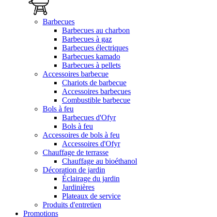
Barbecues
Barbecues au charbon
Barbecues à gaz
Barbecues électriques
Barbecues kamado
Barbecues à pellets
Accessoires barbecue
Chariots de barbecue
Accessoires barbecues
Combustible barbecue
Bols à feu
Barbecues d'Ofyr
Bols à feu
Accessoires de bols à feu
Accessoires d'Ofyr
Chauffage de terrasse
Chauffage au bioéthanol
Décoration de jardin
Éclairage du jardin
Jardinières
Plateaux de service
Produits d'entretien
Promotions