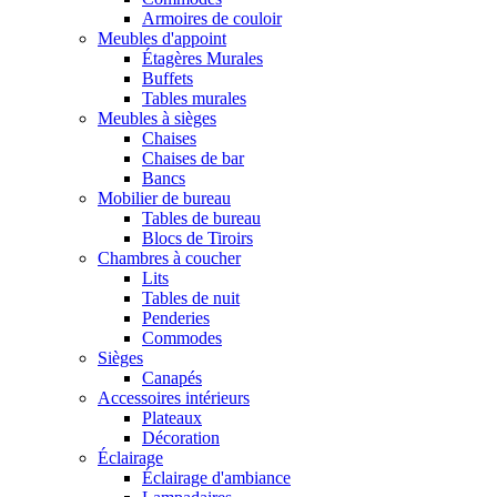
Armoires de couloir
Meubles d'appoint
Étagères Murales
Buffets
Tables murales
Meubles à sièges
Chaises
Chaises de bar
Bancs
Mobilier de bureau
Tables de bureau
Blocs de Tiroirs
Chambres à coucher
Lits
Tables de nuit
Penderies
Commodes
Sièges
Canapés
Accessoires intérieurs
Plateaux
Décoration
Éclairage
Éclairage d'ambiance