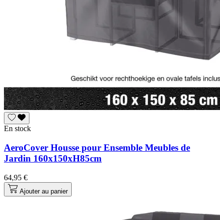
En stock
AeroCover Housse pour Ensemble Meubles de
Jardin 160x150xH85cm
64,95 €
Ajouter au panier