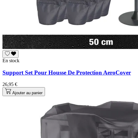
En stock
Support Set Pour Housse De Protection AeroCover
26,95 €
Ajouter au panier