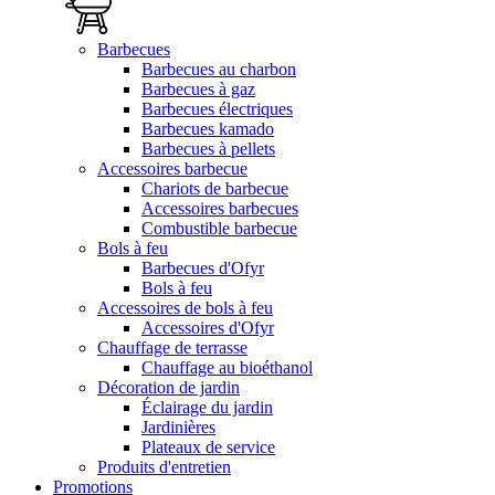
Barbecues
Barbecues au charbon
Barbecues à gaz
Barbecues électriques
Barbecues kamado
Barbecues à pellets
Accessoires barbecue
Chariots de barbecue
Accessoires barbecues
Combustible barbecue
Bols à feu
Barbecues d'Ofyr
Bols à feu
Accessoires de bols à feu
Accessoires d'Ofyr
Chauffage de terrasse
Chauffage au bioéthanol
Décoration de jardin
Éclairage du jardin
Jardinières
Plateaux de service
Produits d'entretien
Promotions