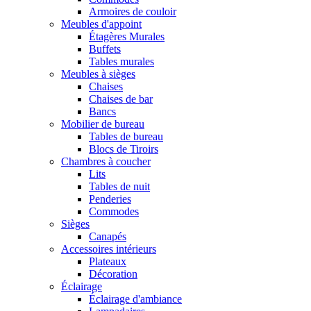
Armoires de couloir
Meubles d'appoint
Étagères Murales
Buffets
Tables murales
Meubles à sièges
Chaises
Chaises de bar
Bancs
Mobilier de bureau
Tables de bureau
Blocs de Tiroirs
Chambres à coucher
Lits
Tables de nuit
Penderies
Commodes
Sièges
Canapés
Accessoires intérieurs
Plateaux
Décoration
Éclairage
Éclairage d'ambiance