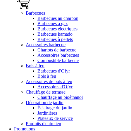
Barbecues
Barbecues au charbon
Barbecues à gaz
Barbecues électriques
Barbecues kamado
Barbecues à pellets
Accessoires barbecue
Chariots de barbecue
Accessoires barbecues
Combustible barbecue
Bols à feu
Barbecues d'Ofyr
Bols à feu
Accessoires de bols à feu
Accessoires d'Ofyr
Chauffage de terrasse
Chauffage au bioéthanol
Décoration de jardin
Éclairage du jardin
Jardinières
Plateaux de service
Produits d'entretien
Promotions