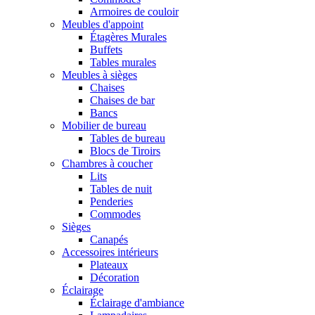
Armoires de couloir
Meubles d'appoint
Étagères Murales
Buffets
Tables murales
Meubles à sièges
Chaises
Chaises de bar
Bancs
Mobilier de bureau
Tables de bureau
Blocs de Tiroirs
Chambres à coucher
Lits
Tables de nuit
Penderies
Commodes
Sièges
Canapés
Accessoires intérieurs
Plateaux
Décoration
Éclairage
Éclairage d'ambiance