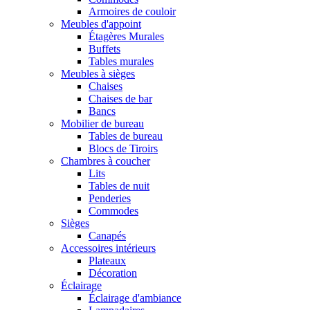
Armoires de couloir
Meubles d'appoint
Étagères Murales
Buffets
Tables murales
Meubles à sièges
Chaises
Chaises de bar
Bancs
Mobilier de bureau
Tables de bureau
Blocs de Tiroirs
Chambres à coucher
Lits
Tables de nuit
Penderies
Commodes
Sièges
Canapés
Accessoires intérieurs
Plateaux
Décoration
Éclairage
Éclairage d'ambiance