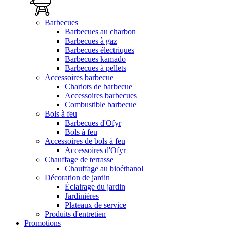
Barbecues
Barbecues au charbon
Barbecues à gaz
Barbecues électriques
Barbecues kamado
Barbecues à pellets
Accessoires barbecue
Chariots de barbecue
Accessoires barbecues
Combustible barbecue
Bols à feu
Barbecues d'Ofyr
Bols à feu
Accessoires de bols à feu
Accessoires d'Ofyr
Chauffage de terrasse
Chauffage au bioéthanol
Décoration de jardin
Éclairage du jardin
Jardinières
Plateaux de service
Produits d'entretien
Promotions