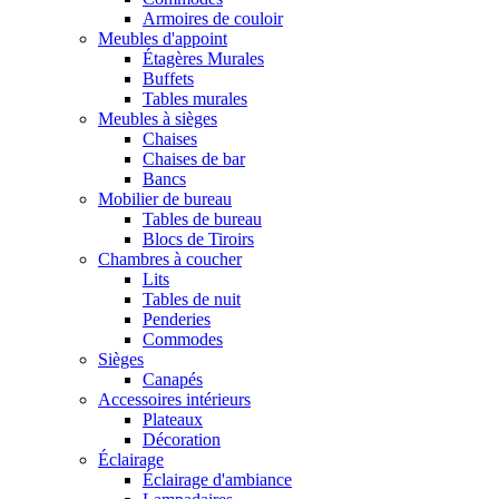
Armoires de couloir
Meubles d'appoint
Étagères Murales
Buffets
Tables murales
Meubles à sièges
Chaises
Chaises de bar
Bancs
Mobilier de bureau
Tables de bureau
Blocs de Tiroirs
Chambres à coucher
Lits
Tables de nuit
Penderies
Commodes
Sièges
Canapés
Accessoires intérieurs
Plateaux
Décoration
Éclairage
Éclairage d'ambiance