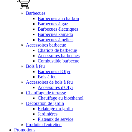
Barbecues
Barbecues au charbon
Barbecues à gaz
Barbecues électriques
Barbecues kamado
Barbecues à pellets
Accessoires barbecue
Chariots de barbecue
Accessoires barbecues
Combustible barbecue
Bols à feu
Barbecues d'Ofyr
Bols à feu
Accessoires de bols à feu
Accessoires d'Ofyr
Chauffage de terrasse
Chauffage au bioéthanol
Décoration de jardin
Éclairage du jardin
Jardinières
Plateaux de service
Produits d'entretien
Promotions