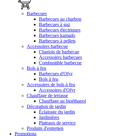
Barbecues
Barbecues au charbon
Barbecues à gaz
Barbecues électriques
Barbecues kamado
Barbecues à pellets
Accessoires barbecue
Chariots de barbecue
Accessoires barbecues
Combustible barbecue
Bols à feu
Barbecues d'Ofyr
Bols à feu
Accessoires de bols à feu
Accessoires d'Ofyr
Chauffage de terrasse
Chauffage au bioéthanol
Décoration de jardin
Éclairage du jardin
Jardinières
Plateaux de service
Produits d'entretien
Promotions