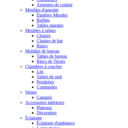
Armoires de couloir
Meubles d'appoint
Étagères Murales
Buffets
Tables murales
Meubles à sièges
Chaises
Chaises de bar
Bancs
Mobilier de bureau
Tables de bureau
Blocs de Tiroirs
Chambres à coucher
Lits
Tables de nuit
Penderies
Commodes
Sièges
Canapés
Accessoires intérieurs
Plateaux
Décoration
Éclairage
Éclairage d'ambiance