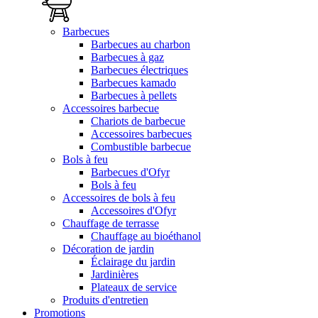
Barbecues
Barbecues au charbon
Barbecues à gaz
Barbecues électriques
Barbecues kamado
Barbecues à pellets
Accessoires barbecue
Chariots de barbecue
Accessoires barbecues
Combustible barbecue
Bols à feu
Barbecues d'Ofyr
Bols à feu
Accessoires de bols à feu
Accessoires d'Ofyr
Chauffage de terrasse
Chauffage au bioéthanol
Décoration de jardin
Éclairage du jardin
Jardinières
Plateaux de service
Produits d'entretien
Promotions