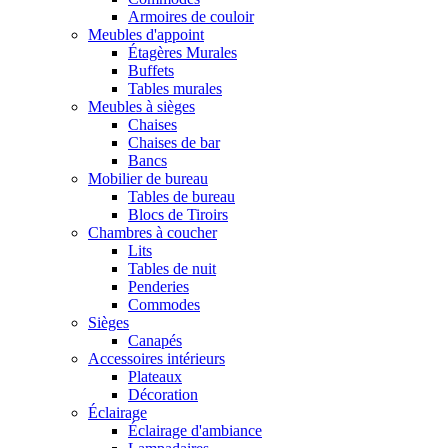
Armoires de couloir
Meubles d'appoint
Étagères Murales
Buffets
Tables murales
Meubles à sièges
Chaises
Chaises de bar
Bancs
Mobilier de bureau
Tables de bureau
Blocs de Tiroirs
Chambres à coucher
Lits
Tables de nuit
Penderies
Commodes
Sièges
Canapés
Accessoires intérieurs
Plateaux
Décoration
Éclairage
Éclairage d'ambiance