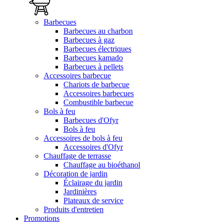
Barbecues
Barbecues au charbon
Barbecues à gaz
Barbecues électriques
Barbecues kamado
Barbecues à pellets
Accessoires barbecue
Chariots de barbecue
Accessoires barbecues
Combustible barbecue
Bols à feu
Barbecues d'Ofyr
Bols à feu
Accessoires de bols à feu
Accessoires d'Ofyr
Chauffage de terrasse
Chauffage au bioéthanol
Décoration de jardin
Éclairage du jardin
Jardinières
Plateaux de service
Produits d'entretien
Promotions