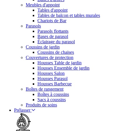
Meubles d'appoint
Tables d'appoint
Tables de balcon et tables murales
Chariots de Bar
Parasols
Parasols flottants
Bases de parasol
Éclairage du parasol
Coussins de jardin
Coussins de chaises
Couvertures de protection
Housses Table de jardin
Housses Ensemble de jardin
Housses Salon
Housses Parasol
Housses Barbecue
Boîtes de rangement
Boîtes à coussins
Sacs à coussins
Produits de soins
Prélasser