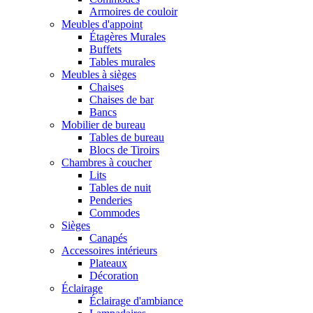
Armoires de couloir
Meubles d'appoint
Étagères Murales
Buffets
Tables murales
Meubles à sièges
Chaises
Chaises de bar
Bancs
Mobilier de bureau
Tables de bureau
Blocs de Tiroirs
Chambres à coucher
Lits
Tables de nuit
Penderies
Commodes
Sièges
Canapés
Accessoires intérieurs
Plateaux
Décoration
Éclairage
Éclairage d'ambiance