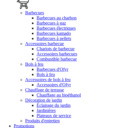
Barbecues
Barbecues au charbon
Barbecues à gaz
Barbecues électriques
Barbecues kamado
Barbecues à pellets
Accessoires barbecue
Chariots de barbecue
Accessoires barbecues
Combustible barbecue
Bols à feu
Barbecues d'Ofyr
Bols à feu
Accessoires de bols à feu
Accessoires d'Ofyr
Chauffage de terrasse
Chauffage au bioéthanol
Décoration de jardin
Éclairage du jardin
Jardinières
Plateaux de service
Produits d'entretien
Promotions