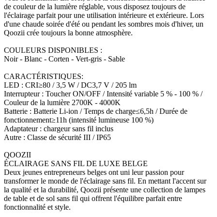
de couleur de la lumière réglable, vous disposez toujours de
l'éclairage parfait pour une utilisation intérieure et extérieure. Lors
d'une chaude soirée d'été ou pendant les sombres mois d'hiver, un
Qoozii crée toujours la bonne atmosphère.
COULEURS DISPONIBLES :
Noir - Blanc - Corten - Vert-gris - Sable
CARACTÉRISTIQUES:
LED : CRI≥80 / 3,5 W / DC3,7 V / 205 lm
Interrupteur : Toucher ON/OFF / Intensité variable 5 % - 100 % /
Couleur de la lumière 2700K - 4000K
Batterie : Batterie Li-ion / Temps de charge≤6,5h / Durée de
fonctionnement≥11h (intensité lumineuse 100 %)
Adaptateur : chargeur sans fil inclus
Autre : Classe de sécurité III / IP65
QOOZII
ÉCLAIRAGE SANS FIL DE LUXE BELGE
Deux jeunes entrepreneurs belges ont uni leur passion pour
transformer le monde de l'éclairage sans fil. En mettant l'accent sur
la qualité et la durabilité, Qoozii présente une collection de lampes
de table et de sol sans fil qui offrent l'équilibre parfait entre
fonctionnalité et style.