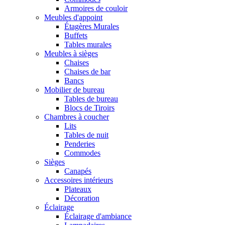
Armoires de couloir
Meubles d'appoint
Étagères Murales
Buffets
Tables murales
Meubles à sièges
Chaises
Chaises de bar
Bancs
Mobilier de bureau
Tables de bureau
Blocs de Tiroirs
Chambres à coucher
Lits
Tables de nuit
Penderies
Commodes
Sièges
Canapés
Accessoires intérieurs
Plateaux
Décoration
Éclairage
Éclairage d'ambiance