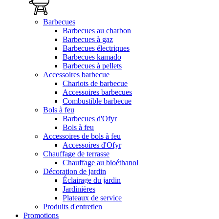
Barbecues
Barbecues au charbon
Barbecues à gaz
Barbecues électriques
Barbecues kamado
Barbecues à pellets
Accessoires barbecue
Chariots de barbecue
Accessoires barbecues
Combustible barbecue
Bols à feu
Barbecues d'Ofyr
Bols à feu
Accessoires de bols à feu
Accessoires d'Ofyr
Chauffage de terrasse
Chauffage au bioéthanol
Décoration de jardin
Éclairage du jardin
Jardinières
Plateaux de service
Produits d'entretien
Promotions