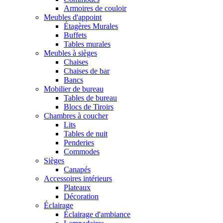
Armoires de couloir
Meubles d'appoint
Étagères Murales
Buffets
Tables murales
Meubles à sièges
Chaises
Chaises de bar
Bancs
Mobilier de bureau
Tables de bureau
Blocs de Tiroirs
Chambres à coucher
Lits
Tables de nuit
Penderies
Commodes
Sièges
Canapés
Accessoires intérieurs
Plateaux
Décoration
Éclairage
Éclairage d'ambiance