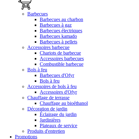
Barbecues
Barbecues au charbon
Barbecues à gaz
Barbecues électriques
Barbecues kamado
Barbecues à pellets
Accessoires barbecue
Chariots de barbecue
Accessoires barbecues
Combustible barbecue
Bols à feu
Barbecues d'Ofyr
Bols à feu
Accessoires de bols à feu
Accessoires d'Ofyr
Chauffage de terrasse
Chauffage au bioéthanol
Décoration de jardin
Éclairage du jardin
Jardinières
Plateaux de service
Produits d'entretien
Promotions