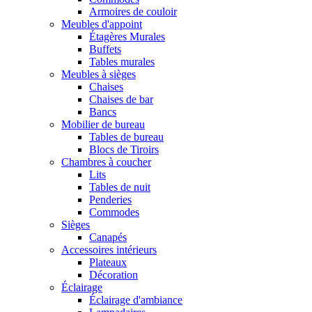
Armoires de couloir
Meubles d'appoint
Étagères Murales
Buffets
Tables murales
Meubles à sièges
Chaises
Chaises de bar
Bancs
Mobilier de bureau
Tables de bureau
Blocs de Tiroirs
Chambres à coucher
Lits
Tables de nuit
Penderies
Commodes
Sièges
Canapés
Accessoires intérieurs
Plateaux
Décoration
Éclairage
Éclairage d'ambiance