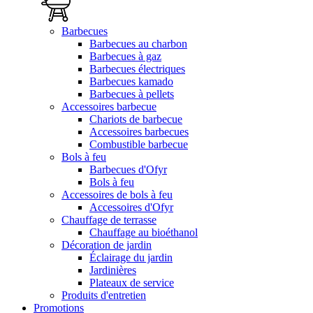
Barbecues
Barbecues au charbon
Barbecues à gaz
Barbecues électriques
Barbecues kamado
Barbecues à pellets
Accessoires barbecue
Chariots de barbecue
Accessoires barbecues
Combustible barbecue
Bols à feu
Barbecues d'Ofyr
Bols à feu
Accessoires de bols à feu
Accessoires d'Ofyr
Chauffage de terrasse
Chauffage au bioéthanol
Décoration de jardin
Éclairage du jardin
Jardinières
Plateaux de service
Produits d'entretien
Promotions