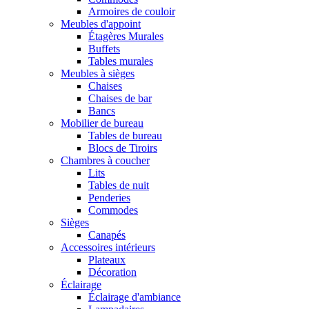
Armoires de couloir
Meubles d'appoint
Étagères Murales
Buffets
Tables murales
Meubles à sièges
Chaises
Chaises de bar
Bancs
Mobilier de bureau
Tables de bureau
Blocs de Tiroirs
Chambres à coucher
Lits
Tables de nuit
Penderies
Commodes
Sièges
Canapés
Accessoires intérieurs
Plateaux
Décoration
Éclairage
Éclairage d'ambiance