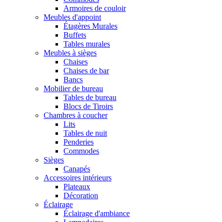
Armoires de couloir
Meubles d'appoint
Étagères Murales
Buffets
Tables murales
Meubles à sièges
Chaises
Chaises de bar
Bancs
Mobilier de bureau
Tables de bureau
Blocs de Tiroirs
Chambres à coucher
Lits
Tables de nuit
Penderies
Commodes
Sièges
Canapés
Accessoires intérieurs
Plateaux
Décoration
Éclairage
Éclairage d'ambiance