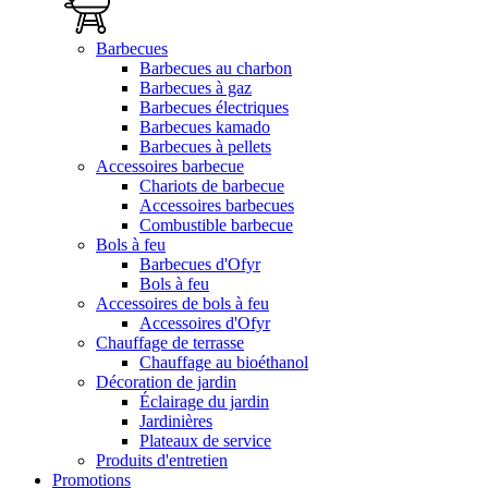
Barbecues
Barbecues au charbon
Barbecues à gaz
Barbecues électriques
Barbecues kamado
Barbecues à pellets
Accessoires barbecue
Chariots de barbecue
Accessoires barbecues
Combustible barbecue
Bols à feu
Barbecues d'Ofyr
Bols à feu
Accessoires de bols à feu
Accessoires d'Ofyr
Chauffage de terrasse
Chauffage au bioéthanol
Décoration de jardin
Éclairage du jardin
Jardinières
Plateaux de service
Produits d'entretien
Promotions