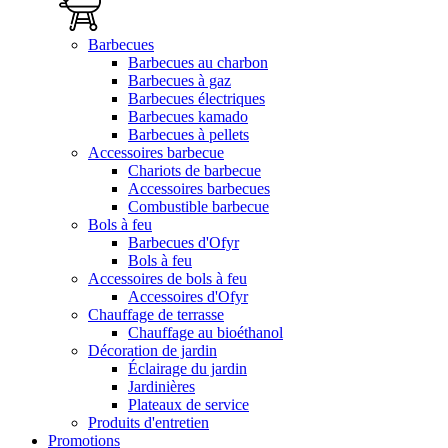
Barbecues
Barbecues au charbon
Barbecues à gaz
Barbecues électriques
Barbecues kamado
Barbecues à pellets
Accessoires barbecue
Chariots de barbecue
Accessoires barbecues
Combustible barbecue
Bols à feu
Barbecues d'Ofyr
Bols à feu
Accessoires de bols à feu
Accessoires d'Ofyr
Chauffage de terrasse
Chauffage au bioéthanol
Décoration de jardin
Éclairage du jardin
Jardinières
Plateaux de service
Produits d'entretien
Promotions