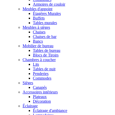
Armoires de couloir
Meubles d'appoint
Étagères Murales
Buffets
Tables murales
Meubles à sièges
Chaises
Chaises de bar
Bancs
Mobilier de bureau
Tables de bureau
Blocs de Tiroirs
Chambres à coucher
Lits
Tables de nuit
Penderies
Commodes
Sièges
Canapés
Accessoires intérieurs
Plateaux
Décoration
Éclairage
Éclairage d'ambiance