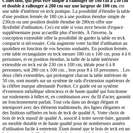
Collection, qui peut être simple à rallonger de 180 cm à 230 cm
et double à rallonger à 280 cm sur une largeur de 100 cm
, est
une table d'intérieur en teck pratique. La possibilité d'étendre la table
d'une position fermée de 180 cm à une position étendue simple de
230cm ou une position double étendue de 280cm offre une
flexibilité d'utilisation. Ceci est utile si vous avez besoin d'espace
supplémentaire pour accueillir plus d'invités. À l'inverse, la
conception extensible offre la possibilité de garder la table en teck
compacte si nécessaire. Cela augmente votre facilité d'utilisation au
quotidien en fonction de vos besoins souhaités. En position fermée,
cette table rectangulaire en teck mesure 180 cm x 100 cm, pour 4 à 6
personnes, et en position étendue, la taille de la table intérieure
extensible en teck est de 230 cm x 100 cm, idéale pour 6 à 8
personnes, soit 280 cm x 100 cm. , bon pour 8 à 10 personnes. . Les
deux côtés extensibles, qui prolongent chacun la table intérieure de
50 cm, sont montés sur un système de rails d'extension supérieurs de
la célèbre marque allemande Poetker. Ce guide est un système
d'extension métallique silencieux et de haute qualité qui fonctionne
sur roulements à billes et, en combinaison avec du fil d'acier, garantit
un fonctionnement parfait. Tout cela dans un design élégant et
intemporel avec des éléments traditionnels, des lignes élégantes et
des finitions raffinées en bois de teck de qualité A. Votre choix de
bois de teck massif de qualité A, associé à notre savoir-faire, garantit
un meuble durable et de haute qualité pour de nombreuses années
d'utilisation facile à entretenir. Étant donné que le bois de teck est un