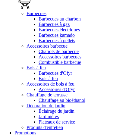
Barbecues
Barbecues au charbon
Barbecues à gaz
Barbecues électriques
Barbecues kamado
Barbecues à pellets
Accessoires barbecue
Chariots de barbecue
Accessoires barbecues
Combustible barbecue
Bols à feu
Barbecues d'Ofyr
Bols à feu
Accessoires de bols à feu
Accessoires d'Ofyr
Chauffage de terrasse
Chauffage au bioéthanol
Décoration de jardin
Éclairage du jardin
Jardinières
Plateaux de service
Produits d'entretien
Promotions