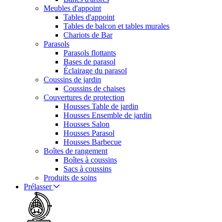
Meubles d'appoint
Tables d'appoint
Tables de balcon et tables murales
Chariots de Bar
Parasols
Parasols flottants
Bases de parasol
Éclairage du parasol
Coussins de jardin
Coussins de chaises
Couvertures de protection
Housses Table de jardin
Housses Ensemble de jardin
Housses Salon
Housses Parasol
Housses Barbecue
Boîtes de rangement
Boîtes à coussins
Sacs à coussins
Produits de soins
Prélasser