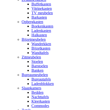
Buffetkasten
Vitrinekasten
TV meubelen
Barkasten
Opbergkasten
Boekenkasten
Ladenkasten
Halkasten
Bijzetmeubelen
Wandrekken
Bijzetkasten
Wandtafels
Zitmeubelen
Stoelen
Barstoelen
Banken
Bureaumeubelen
Bureautafels
Ladenblokken
Slaapkamers
Bedden
Nachttafels
Kleerkasten
Commodes