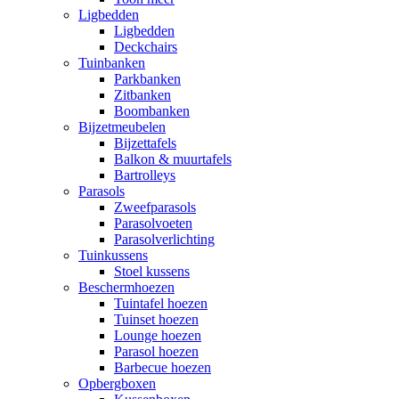
Ligbedden
Ligbedden
Deckchairs
Tuinbanken
Parkbanken
Zitbanken
Boombanken
Bijzetmeubelen
Bijzettafels
Balkon & muurtafels
Bartrolleys
Parasols
Zweefparasols
Parasolvoeten
Parasolverlichting
Tuinkussens
Stoel kussens
Beschermhoezen
Tuintafel hoezen
Tuinset hoezen
Lounge hoezen
Parasol hoezen
Barbecue hoezen
Opbergboxen