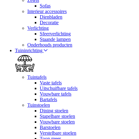
Zetels
Sofas
Interieur accessoires
Dienbladen
Decoratie
Verlichting
Sfeerverlichting
Staande lampen
Onderhouds producten
Tuininrichting
Tuintafels
Vaste tafels
Uitschuifbare tafels
Vouwbare tafels
Bartafels
Tuinstoelen
Dining stoelen
Stapelbare stoelen
Vouwbare stoelen
Barstoelen
Verstelbare stoelen
Toon meer