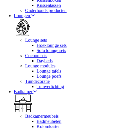
Kussenboxen
Kussentassen
Onderhouds producten
Loungen
Lounge sets
Hoeklounge sets
Sofa lounge sets
Cocoon sets
Daybeds
Lounge modules
Lounge tafels
Lounge poefs
Tuindecoratie
Tuinverlichting
Badkamer
Badkamermeubels
Badmeubelen
Kolomkasten