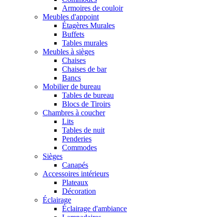
Armoires de couloir
Meubles d'appoint
Étagères Murales
Buffets
Tables murales
Meubles à sièges
Chaises
Chaises de bar
Bancs
Mobilier de bureau
Tables de bureau
Blocs de Tiroirs
Chambres à coucher
Lits
Tables de nuit
Penderies
Commodes
Sièges
Canapés
Accessoires intérieurs
Plateaux
Décoration
Éclairage
Éclairage d'ambiance