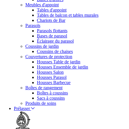
Meubles d'appoint
Tables d'appoint
Tables de balcon et tables murales
Chariots de Bar
Parasols
Parasols flottants
Bases de parasol
Éclairage du parasol
Coussins de jardin
Coussins de chaises
Couvertures de protection
Housses Table de jardin
Housses Ensemble de jardin
Housses Salon
Housses Parasol
Housses Barbecue
Boîtes de rangement
Boîtes à coussins
Sacs à coussins
Produits de soins
Prélasser