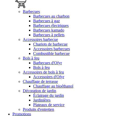
Barbecues
Barbecues au charbon
Barbecues à gaz
Barbecues électriques
Barbecues kamado
Barbecues à pellets
Accessoires barbecue
Chariots de barbecue
Accessoires barbecues
Combustible barbecue
Bols à feu
Barbecues d'Ofyr
Bols à feu
Accessoires de bols à feu
Accessoires d'Ofyr
Chauffage de terrasse
Chauffage au bioéthanol
Décoration de jardin
Éclairage du jardin
Jardinières
Plateaux de service
Produits d'entretien
Promotions