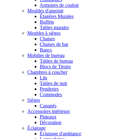
Armoires de couloir
Meubles d'appoint
Étagères Murales
Buffets
Tables murales
Meubles à sièges
Chaises
Chaises de bar
Bancs
Mobilier de bureau
Tables de bureau
Blocs de Tiroirs
Chambres à coucher
Lits
Tables de nuit
Penderies
Commodes
Sièges
Canapés
Accessoires intérieurs
Plateaux
Décoration
Éclairage
Éclairage d'ambiance