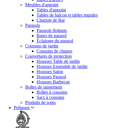
Meubles d'appoint
Tables d'appoint
Tables de balcon et tables murales
Chariots de Bar
Parasols
Parasols flottants
Bases de parasol
Éclairage du parasol
Coussins de jardin
Coussins de chaises
Couvertures de protection
Housses Table de jardin
Housses Ensemble de jardin
Housses Salon
Housses Parasol
Housses Barbecue
Boîtes de rangement
Boîtes à coussins
Sacs à coussins
Produits de soins
Prélasser