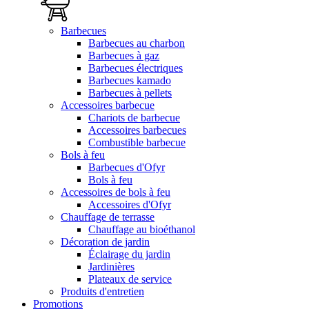
Barbecues
Barbecues au charbon
Barbecues à gaz
Barbecues électriques
Barbecues kamado
Barbecues à pellets
Accessoires barbecue
Chariots de barbecue
Accessoires barbecues
Combustible barbecue
Bols à feu
Barbecues d'Ofyr
Bols à feu
Accessoires de bols à feu
Accessoires d'Ofyr
Chauffage de terrasse
Chauffage au bioéthanol
Décoration de jardin
Éclairage du jardin
Jardinières
Plateaux de service
Produits d'entretien
Promotions