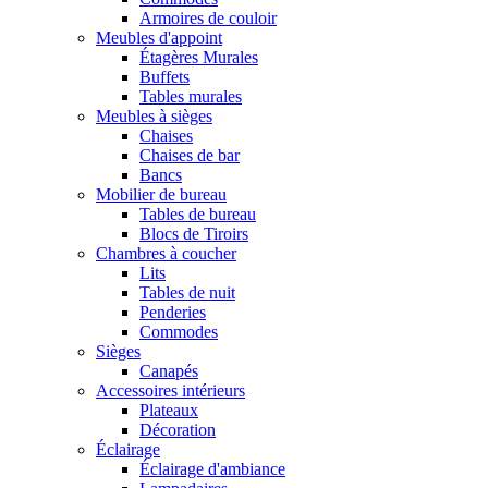
Armoires de couloir
Meubles d'appoint
Étagères Murales
Buffets
Tables murales
Meubles à sièges
Chaises
Chaises de bar
Bancs
Mobilier de bureau
Tables de bureau
Blocs de Tiroirs
Chambres à coucher
Lits
Tables de nuit
Penderies
Commodes
Sièges
Canapés
Accessoires intérieurs
Plateaux
Décoration
Éclairage
Éclairage d'ambiance