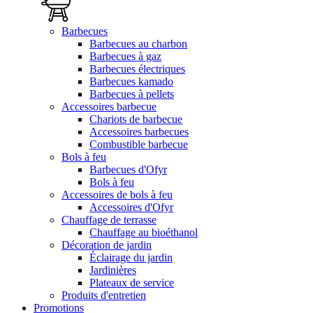
Barbecues
Barbecues au charbon
Barbecues à gaz
Barbecues électriques
Barbecues kamado
Barbecues à pellets
Accessoires barbecue
Chariots de barbecue
Accessoires barbecues
Combustible barbecue
Bols à feu
Barbecues d'Ofyr
Bols à feu
Accessoires de bols à feu
Accessoires d'Ofyr
Chauffage de terrasse
Chauffage au bioéthanol
Décoration de jardin
Éclairage du jardin
Jardinières
Plateaux de service
Produits d'entretien
Promotions