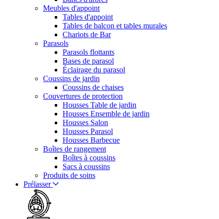
Meubles d'appoint
Tables d'appoint
Tables de balcon et tables murales
Chariots de Bar
Parasols
Parasols flottants
Bases de parasol
Éclairage du parasol
Coussins de jardin
Coussins de chaises
Couvertures de protection
Housses Table de jardin
Housses Ensemble de jardin
Housses Salon
Housses Parasol
Housses Barbecue
Boîtes de rangement
Boîtes à coussins
Sacs à coussins
Produits de soins
Prélasser