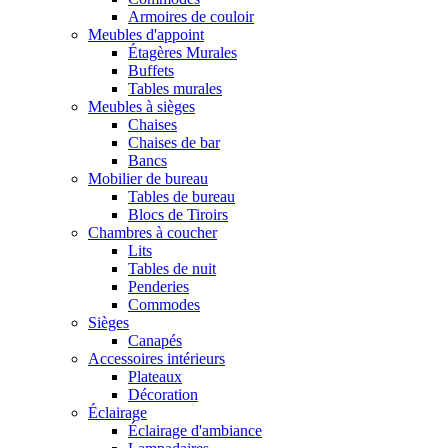
Armoires de couloir
Meubles d'appoint
Étagères Murales
Buffets
Tables murales
Meubles à sièges
Chaises
Chaises de bar
Bancs
Mobilier de bureau
Tables de bureau
Blocs de Tiroirs
Chambres à coucher
Lits
Tables de nuit
Penderies
Commodes
Sièges
Canapés
Accessoires intérieurs
Plateaux
Décoration
Éclairage
Éclairage d'ambiance