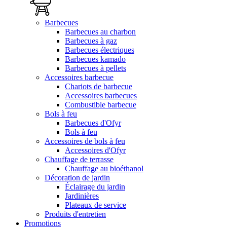
Barbecues
Barbecues au charbon
Barbecues à gaz
Barbecues électriques
Barbecues kamado
Barbecues à pellets
Accessoires barbecue
Chariots de barbecue
Accessoires barbecues
Combustible barbecue
Bols à feu
Barbecues d'Ofyr
Bols à feu
Accessoires de bols à feu
Accessoires d'Ofyr
Chauffage de terrasse
Chauffage au bioéthanol
Décoration de jardin
Éclairage du jardin
Jardinières
Plateaux de service
Produits d'entretien
Promotions