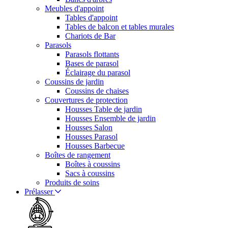
Meubles d'appoint
Tables d'appoint
Tables de balcon et tables murales
Chariots de Bar
Parasols
Parasols flottants
Bases de parasol
Éclairage du parasol
Coussins de jardin
Coussins de chaises
Couvertures de protection
Housses Table de jardin
Housses Ensemble de jardin
Housses Salon
Housses Parasol
Housses Barbecue
Boîtes de rangement
Boîtes à coussins
Sacs à coussins
Produits de soins
Prélasser