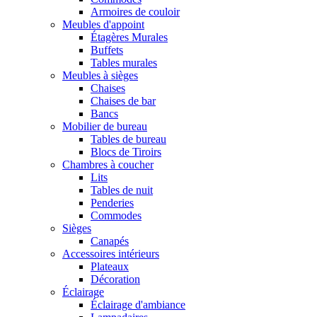
Armoires de couloir
Meubles d'appoint
Étagères Murales
Buffets
Tables murales
Meubles à sièges
Chaises
Chaises de bar
Bancs
Mobilier de bureau
Tables de bureau
Blocs de Tiroirs
Chambres à coucher
Lits
Tables de nuit
Penderies
Commodes
Sièges
Canapés
Accessoires intérieurs
Plateaux
Décoration
Éclairage
Éclairage d'ambiance