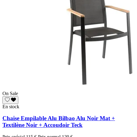
On Sale
En stock
Chaise Empilable Alu Bilbao Alu Noir Mat +
Textilène Noir + Accoudoir Teck
Prix spécial
115 €
Prix normal
129 €