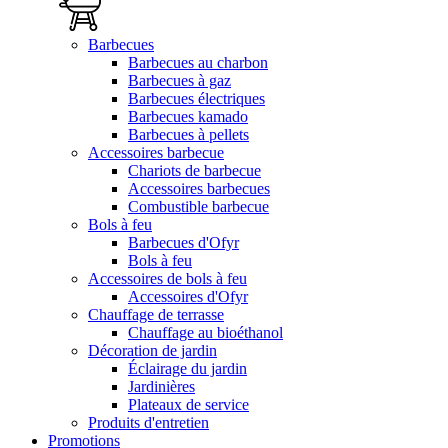
Barbecues
Barbecues au charbon
Barbecues à gaz
Barbecues électriques
Barbecues kamado
Barbecues à pellets
Accessoires barbecue
Chariots de barbecue
Accessoires barbecues
Combustible barbecue
Bols à feu
Barbecues d'Ofyr
Bols à feu
Accessoires de bols à feu
Accessoires d'Ofyr
Chauffage de terrasse
Chauffage au bioéthanol
Décoration de jardin
Éclairage du jardin
Jardinières
Plateaux de service
Produits d'entretien
Promotions