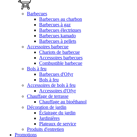
Barbecues
Barbecues au charbon
Barbecues à gaz
Barbecues électriques
Barbecues kamado
Barbecues à pellets
Accessoires barbecue
Chariots de barbecue
Accessoires barbecues
Combustible barbecue
Bols à feu
Barbecues d'Ofyr
Bols à feu
Accessoires de bols à feu
Accessoires d'Ofyr
Chauffage de terrasse
Chauffage au bioéthanol
Décoration de jardin
Éclairage du jardin
Jardinières
Plateaux de service
Produits d'entretien
Promotions