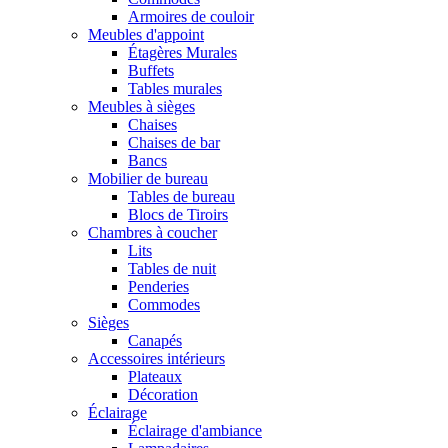
Armoires de couloir
Meubles d'appoint
Étagères Murales
Buffets
Tables murales
Meubles à sièges
Chaises
Chaises de bar
Bancs
Mobilier de bureau
Tables de bureau
Blocs de Tiroirs
Chambres à coucher
Lits
Tables de nuit
Penderies
Commodes
Sièges
Canapés
Accessoires intérieurs
Plateaux
Décoration
Éclairage
Éclairage d'ambiance