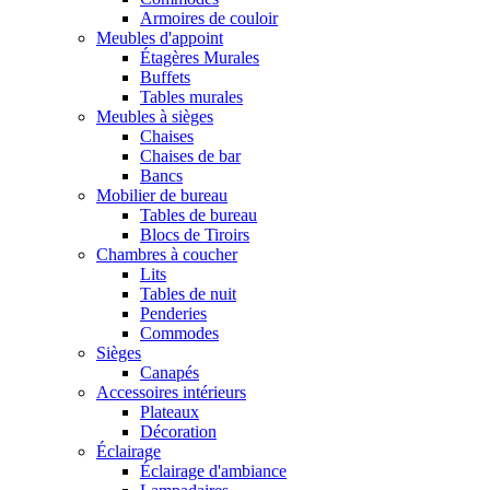
Armoires de couloir
Meubles d'appoint
Étagères Murales
Buffets
Tables murales
Meubles à sièges
Chaises
Chaises de bar
Bancs
Mobilier de bureau
Tables de bureau
Blocs de Tiroirs
Chambres à coucher
Lits
Tables de nuit
Penderies
Commodes
Sièges
Canapés
Accessoires intérieurs
Plateaux
Décoration
Éclairage
Éclairage d'ambiance