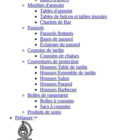
Meubles d'appoint
Tables d'appoint
Tables de balcon et tables murales
Chariots de Bar
Parasols
Parasols flottants
Bases de parasol
Éclairage du parasol
Coussins de jardin
Coussins de chaises
Couvertures de protection
Housses Table de jardin
Housses Ensemble de jardin
Housses Salon
Housses Parasol
Housses Barbecue
Boîtes de rangement
Boîtes à coussins
Sacs à coussins
Produits de soins
Prélasser