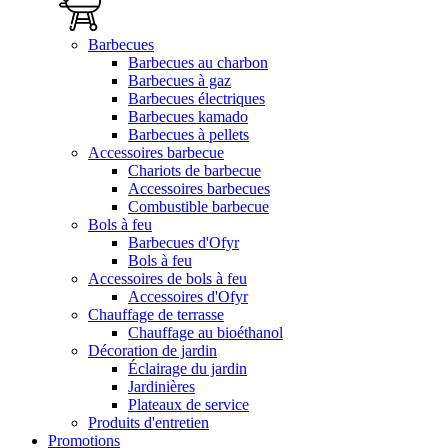
Barbecues
Barbecues au charbon
Barbecues à gaz
Barbecues électriques
Barbecues kamado
Barbecues à pellets
Accessoires barbecue
Chariots de barbecue
Accessoires barbecues
Combustible barbecue
Bols à feu
Barbecues d'Ofyr
Bols à feu
Accessoires de bols à feu
Accessoires d'Ofyr
Chauffage de terrasse
Chauffage au bioéthanol
Décoration de jardin
Éclairage du jardin
Jardinières
Plateaux de service
Produits d'entretien
Promotions