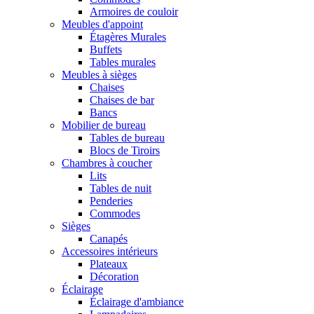
Armoires de couloir
Meubles d'appoint
Étagères Murales
Buffets
Tables murales
Meubles à sièges
Chaises
Chaises de bar
Bancs
Mobilier de bureau
Tables de bureau
Blocs de Tiroirs
Chambres à coucher
Lits
Tables de nuit
Penderies
Commodes
Sièges
Canapés
Accessoires intérieurs
Plateaux
Décoration
Éclairage
Éclairage d'ambiance