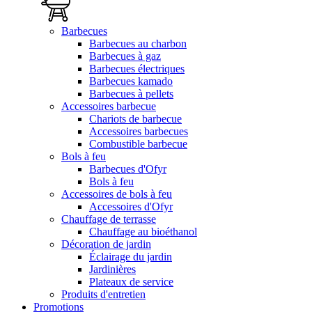
Barbecues
Barbecues au charbon
Barbecues à gaz
Barbecues électriques
Barbecues kamado
Barbecues à pellets
Accessoires barbecue
Chariots de barbecue
Accessoires barbecues
Combustible barbecue
Bols à feu
Barbecues d'Ofyr
Bols à feu
Accessoires de bols à feu
Accessoires d'Ofyr
Chauffage de terrasse
Chauffage au bioéthanol
Décoration de jardin
Éclairage du jardin
Jardinières
Plateaux de service
Produits d'entretien
Promotions