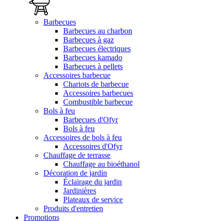
Barbecues
Barbecues au charbon
Barbecues à gaz
Barbecues électriques
Barbecues kamado
Barbecues à pellets
Accessoires barbecue
Chariots de barbecue
Accessoires barbecues
Combustible barbecue
Bols à feu
Barbecues d'Ofyr
Bols à feu
Accessoires de bols à feu
Accessoires d'Ofyr
Chauffage de terrasse
Chauffage au bioéthanol
Décoration de jardin
Éclairage du jardin
Jardinières
Plateaux de service
Produits d'entretien
Promotions