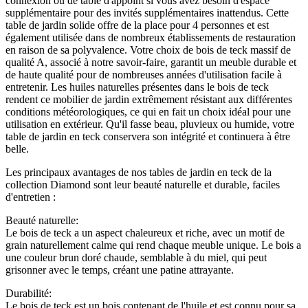
connexion ou de table d'appoint si vous avez besoin d'espace
supplémentaire pour des invités supplémentaires inattendus. Cette
table de jardin solide offre de la place pour 4 personnes et est
également utilisée dans de nombreux établissements de restauration
en raison de sa polyvalence. Votre choix de bois de teck massif de
qualité A, associé à notre savoir-faire, garantit un meuble durable et
de haute qualité pour de nombreuses années d'utilisation facile à
entretenir. Les huiles naturelles présentes dans le bois de teck
rendent ce mobilier de jardin extrêmement résistant aux différentes
conditions météorologiques, ce qui en fait un choix idéal pour une
utilisation en extérieur. Qu'il fasse beau, pluvieux ou humide, votre
table de jardin en teck conservera son intégrité et continuera à être
belle.
Les principaux avantages de nos tables de jardin en teck de la
collection Diamond sont leur beauté naturelle et durable, faciles
d'entretien :
Beauté naturelle:
Le bois de teck a un aspect chaleureux et riche, avec un motif de
grain naturellement calme qui rend chaque meuble unique. Le bois a
une couleur brun doré chaude, semblable à du miel, qui peut
grisonner avec le temps, créant une patine attrayante.
Durabilité:
Le bois de teck est un bois contenant de l'huile et est connu pour sa