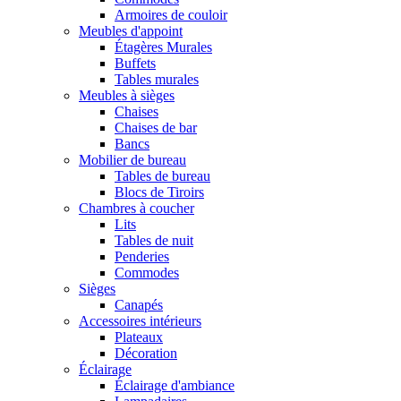
Armoires de couloir
Meubles d'appoint
Étagères Murales
Buffets
Tables murales
Meubles à sièges
Chaises
Chaises de bar
Bancs
Mobilier de bureau
Tables de bureau
Blocs de Tiroirs
Chambres à coucher
Lits
Tables de nuit
Penderies
Commodes
Sièges
Canapés
Accessoires intérieurs
Plateaux
Décoration
Éclairage
Éclairage d'ambiance