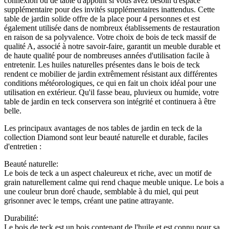
connexion ou de table d'appoint si vous avez besoin d'espace
supplémentaire pour des invités supplémentaires inattendus. Cette
table de jardin solide offre de la place pour 4 personnes et est
également utilisée dans de nombreux établissements de restauration
en raison de sa polyvalence. Votre choix de bois de teck massif de
qualité A, associé à notre savoir-faire, garantit un meuble durable et
de haute qualité pour de nombreuses années d'utilisation facile à
entretenir. Les huiles naturelles présentes dans le bois de teck
rendent ce mobilier de jardin extrêmement résistant aux différentes
conditions météorologiques, ce qui en fait un choix idéal pour une
utilisation en extérieur. Qu'il fasse beau, pluvieux ou humide, votre
table de jardin en teck conservera son intégrité et continuera à être
belle.
Les principaux avantages de nos tables de jardin en teck de la
collection Diamond sont leur beauté naturelle et durable, faciles
d'entretien :
Beauté naturelle:
Le bois de teck a un aspect chaleureux et riche, avec un motif de
grain naturellement calme qui rend chaque meuble unique. Le bois a
une couleur brun doré chaude, semblable à du miel, qui peut
grisonner avec le temps, créant une patine attrayante.
Durabilité:
Le bois de teck est un bois contenant de l'huile et est connu pour sa