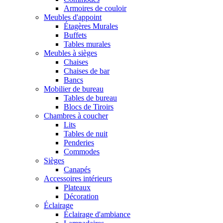
Armoires de couloir
Meubles d'appoint
Étagères Murales
Buffets
Tables murales
Meubles à sièges
Chaises
Chaises de bar
Bancs
Mobilier de bureau
Tables de bureau
Blocs de Tiroirs
Chambres à coucher
Lits
Tables de nuit
Penderies
Commodes
Sièges
Canapés
Accessoires intérieurs
Plateaux
Décoration
Éclairage
Éclairage d'ambiance