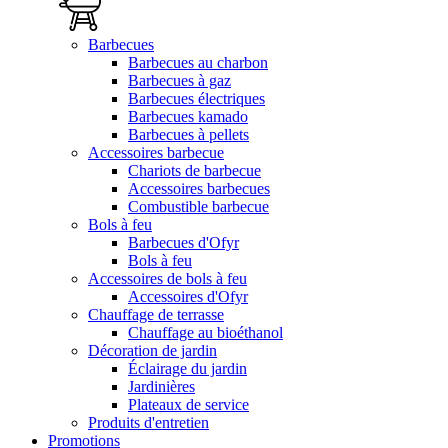
Barbecues
Barbecues au charbon
Barbecues à gaz
Barbecues électriques
Barbecues kamado
Barbecues à pellets
Accessoires barbecue
Chariots de barbecue
Accessoires barbecues
Combustible barbecue
Bols à feu
Barbecues d'Ofyr
Bols à feu
Accessoires de bols à feu
Accessoires d'Ofyr
Chauffage de terrasse
Chauffage au bioéthanol
Décoration de jardin
Éclairage du jardin
Jardinières
Plateaux de service
Produits d'entretien
Promotions