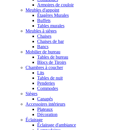
Armoires de couloir
Meubles d'appoint
Étagères Murales
Buffets
Tables murales
Meubles à sièges
Chaises
Chaises de bar
Bancs
Mobilier de bureau
Tables de bureau
Blocs de Tiroirs
Chambres à coucher
Lits
Tables de nuit
Penderies
Commodes
Sièges
Canapés
Accessoires intérieurs
Plateaux
Décoration
Éclairage
Éclairage d'ambiance