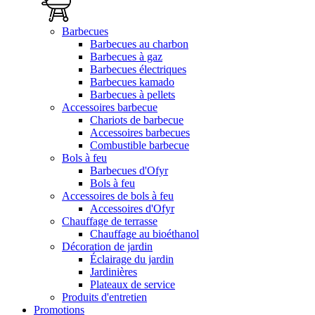
Barbecues
Barbecues au charbon
Barbecues à gaz
Barbecues électriques
Barbecues kamado
Barbecues à pellets
Accessoires barbecue
Chariots de barbecue
Accessoires barbecues
Combustible barbecue
Bols à feu
Barbecues d'Ofyr
Bols à feu
Accessoires de bols à feu
Accessoires d'Ofyr
Chauffage de terrasse
Chauffage au bioéthanol
Décoration de jardin
Éclairage du jardin
Jardinières
Plateaux de service
Produits d'entretien
Promotions