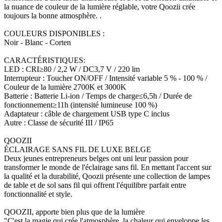
la nuance de couleur de la lumière réglable, votre Qoozii crée
toujours la bonne atmosphère. .
COULEURS DISPONIBLES :
Noir - Blanc - Corten
CARACTÉRISTIQUES:
LED : CRI≥80 / 2,2 W / DC3,7 V / 220 lm
Interrupteur : Toucher ON/OFF / Intensité variable 5 % - 100 % /
Couleur de la lumière 2700K et 3000K
Batterie : Batterie Li-ion / Temps de charge≤6,5h / Durée de
fonctionnement≥11h (intensité lumineuse 100 %)
Adaptateur : câble de chargement USB type C inclus
Autre : Classe de sécurité III / IP65
QOOZII
ÉCLAIRAGE SANS FIL DE LUXE BELGE
Deux jeunes entrepreneurs belges ont uni leur passion pour
transformer le monde de l'éclairage sans fil. En mettant l'accent sur
la qualité et la durabilité, Qoozii présente une collection de lampes
de table et de sol sans fil qui offrent l'équilibre parfait entre
fonctionnalité et style.
QOOZII, apporte bien plus que de la lumière
"C'est la magie qui crée l'atmosphère, la chaleur qui enveloppe les