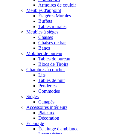
Armoires de couloir
Meubles d'appoint
Étagères Murales
Buffets
Tables murales
Meubles à sièges
Chaises
Chaises de bar
Bancs
Mobilier de bureau
Tables de bureau
Blocs de Tiroirs
Chambres à coucher
Lits
Tables de nuit
Penderies
Commodes
Sièges
Canapés
Accessoires intérieurs
Plateaux
Décoration
Éclairage
Éclairage d'ambiance