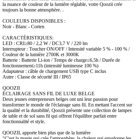
la nuance de couleur de la lumière réglable, votre Qoozii crée
toujours la bonne atmosphère. .
COULEURS DISPONIBLES :
Noir - Blanc - Corten
CARACTÉRISTIQUES:
LED : CRI≥80 / 2,2 W / DC3,7 V / 220 lm
Interrupteur : Toucher ON/OFF / Intensité variable 5 % - 100 % /
Couleur de la lumière 2700K et 3000K
Batterie : Batterie Li-ion / Temps de charge≤6,5h / Durée de
fonctionnement≥11h (intensité lumineuse 100 %)
Adaptateur : câble de chargement USB type C inclus
Autre : Classe de sécurité III / IP65
QOOZII
ÉCLAIRAGE SANS FIL DE LUXE BELGE
Deux jeunes entrepreneurs belges ont uni leur passion pour
transformer le monde de l'éclairage sans fil. En mettant l'accent sur
la qualité et la durabilité, Qoozii présente une collection de lampes
de table et de sol sans fil qui offrent l'équilibre parfait entre
fonctionnalité et style.
QOOZII, apporte bien plus que de la lumière
"C'est la magie qui crée l'atmosphère, la chaleur qui enveloppe les