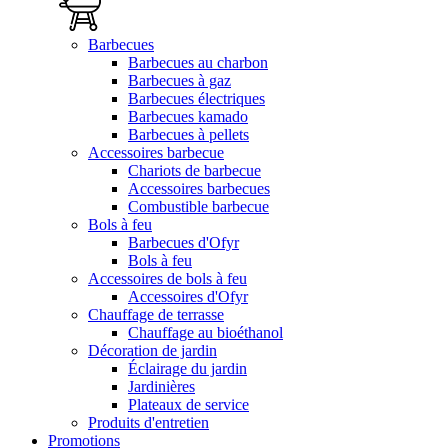
Barbecues
Barbecues au charbon
Barbecues à gaz
Barbecues électriques
Barbecues kamado
Barbecues à pellets
Accessoires barbecue
Chariots de barbecue
Accessoires barbecues
Combustible barbecue
Bols à feu
Barbecues d'Ofyr
Bols à feu
Accessoires de bols à feu
Accessoires d'Ofyr
Chauffage de terrasse
Chauffage au bioéthanol
Décoration de jardin
Éclairage du jardin
Jardinières
Plateaux de service
Produits d'entretien
Promotions