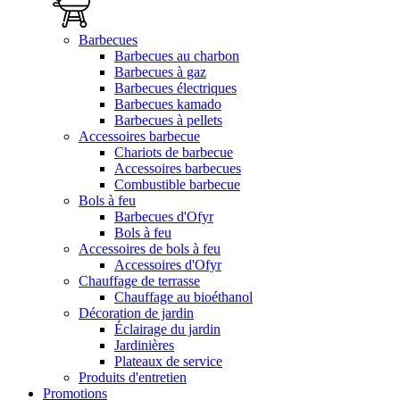
Barbecues
Barbecues au charbon
Barbecues à gaz
Barbecues électriques
Barbecues kamado
Barbecues à pellets
Accessoires barbecue
Chariots de barbecue
Accessoires barbecues
Combustible barbecue
Bols à feu
Barbecues d'Ofyr
Bols à feu
Accessoires de bols à feu
Accessoires d'Ofyr
Chauffage de terrasse
Chauffage au bioéthanol
Décoration de jardin
Éclairage du jardin
Jardinières
Plateaux de service
Produits d'entretien
Promotions