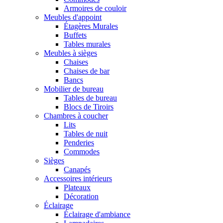
Armoires de couloir
Meubles d'appoint
Étagères Murales
Buffets
Tables murales
Meubles à sièges
Chaises
Chaises de bar
Bancs
Mobilier de bureau
Tables de bureau
Blocs de Tiroirs
Chambres à coucher
Lits
Tables de nuit
Penderies
Commodes
Sièges
Canapés
Accessoires intérieurs
Plateaux
Décoration
Éclairage
Éclairage d'ambiance