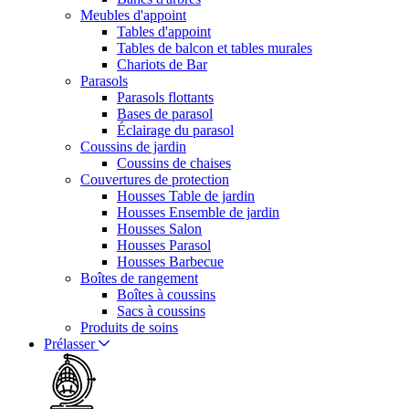
Meubles d'appoint
Tables d'appoint
Tables de balcon et tables murales
Chariots de Bar
Parasols
Parasols flottants
Bases de parasol
Éclairage du parasol
Coussins de jardin
Coussins de chaises
Couvertures de protection
Housses Table de jardin
Housses Ensemble de jardin
Housses Salon
Housses Parasol
Housses Barbecue
Boîtes de rangement
Boîtes à coussins
Sacs à coussins
Produits de soins
Prélasser