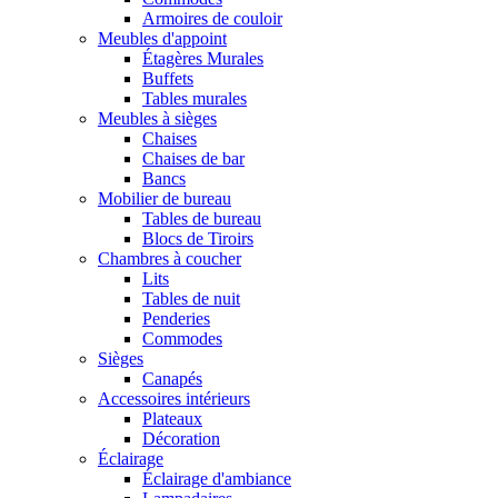
Armoires de couloir
Meubles d'appoint
Étagères Murales
Buffets
Tables murales
Meubles à sièges
Chaises
Chaises de bar
Bancs
Mobilier de bureau
Tables de bureau
Blocs de Tiroirs
Chambres à coucher
Lits
Tables de nuit
Penderies
Commodes
Sièges
Canapés
Accessoires intérieurs
Plateaux
Décoration
Éclairage
Éclairage d'ambiance