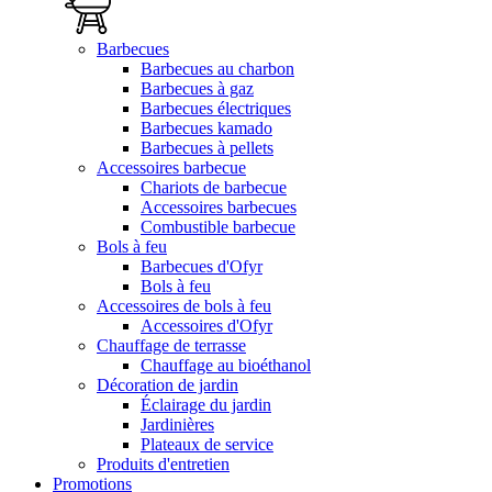
Barbecues
Barbecues au charbon
Barbecues à gaz
Barbecues électriques
Barbecues kamado
Barbecues à pellets
Accessoires barbecue
Chariots de barbecue
Accessoires barbecues
Combustible barbecue
Bols à feu
Barbecues d'Ofyr
Bols à feu
Accessoires de bols à feu
Accessoires d'Ofyr
Chauffage de terrasse
Chauffage au bioéthanol
Décoration de jardin
Éclairage du jardin
Jardinières
Plateaux de service
Produits d'entretien
Promotions