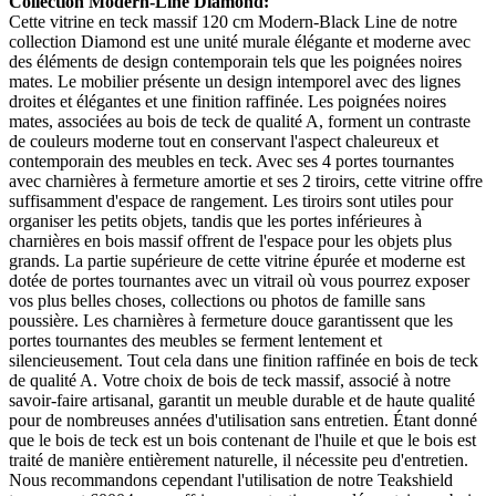
Collection Modern-Line Diamond:
Cette vitrine en teck massif 120 cm Modern-Black Line de notre
collection Diamond est une unité murale élégante et moderne avec
des éléments de design contemporain tels que les poignées noires
mates. Le mobilier présente un design intemporel avec des lignes
droites et élégantes et une finition raffinée. Les poignées noires
mates, associées au bois de teck de qualité A, forment un contraste
de couleurs moderne tout en conservant l'aspect chaleureux et
contemporain des meubles en teck. Avec ses 4 portes tournantes
avec charnières à fermeture amortie et ses 2 tiroirs, cette vitrine offre
suffisamment d'espace de rangement. Les tiroirs sont utiles pour
organiser les petits objets, tandis que les portes inférieures à
charnières en bois massif offrent de l'espace pour les objets plus
grands. La partie supérieure de cette vitrine épurée et moderne est
dotée de portes tournantes avec un vitrail où vous pourrez exposer
vos plus belles choses, collections ou photos de famille sans
poussière. Les charnières à fermeture douce garantissent que les
portes tournantes des meubles se ferment lentement et
silencieusement. Tout cela dans une finition raffinée en bois de teck
de qualité A. Votre choix de bois de teck massif, associé à notre
savoir-faire artisanal, garantit un meuble durable et de haute qualité
pour de nombreuses années d'utilisation sans entretien. Étant donné
que le bois de teck est un bois contenant de l'huile et que le bois est
traité de manière entièrement naturelle, il nécessite peu d'entretien.
Nous recommandons cependant l'utilisation de notre Teakshield