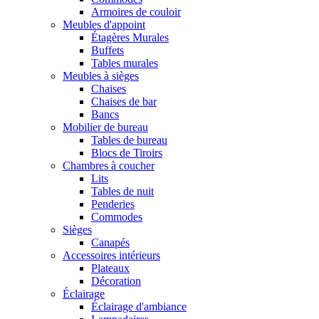
Armoires de couloir
Meubles d'appoint
Étagères Murales
Buffets
Tables murales
Meubles à sièges
Chaises
Chaises de bar
Bancs
Mobilier de bureau
Tables de bureau
Blocs de Tiroirs
Chambres à coucher
Lits
Tables de nuit
Penderies
Commodes
Sièges
Canapés
Accessoires intérieurs
Plateaux
Décoration
Éclairage
Éclairage d'ambiance