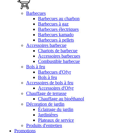
Barbecues
Barbecues au charbon
Barbecues à gaz
Barbecues électriques
Barbecues kamado
Barbecues à pellets
Accessoires barbecue
Chariots de barbecue
Accessoires barbecues
Combustible barbecue
Bols à feu
Barbecues d'Ofyr
Bols à feu
Accessoires de bols à feu
Accessoires d'Ofyr
Chauffage de terrasse
Chauffage au bioéthanol
Décoration de jardin
Éclairage du jardin
Jardinières
Plateaux de service
Produits d'entretien
Promotions