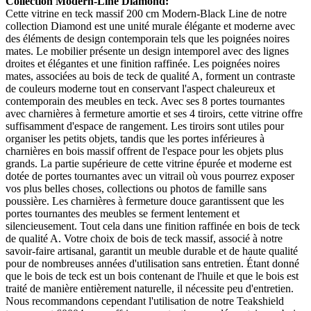
Collection Modern-Line Diamond:
Cette vitrine en teck massif 200 cm Modern-Black Line de notre
collection Diamond est une unité murale élégante et moderne avec
des éléments de design contemporain tels que les poignées noires
mates. Le mobilier présente un design intemporel avec des lignes
droites et élégantes et une finition raffinée. Les poignées noires
mates, associées au bois de teck de qualité A, forment un contraste
de couleurs moderne tout en conservant l'aspect chaleureux et
contemporain des meubles en teck. Avec ses 8 portes tournantes
avec charnières à fermeture amortie et ses 4 tiroirs, cette vitrine offre
suffisamment d'espace de rangement. Les tiroirs sont utiles pour
organiser les petits objets, tandis que les portes inférieures à
charnières en bois massif offrent de l'espace pour les objets plus
grands. La partie supérieure de cette vitrine épurée et moderne est
dotée de portes tournantes avec un vitrail où vous pourrez exposer
vos plus belles choses, collections ou photos de famille sans
poussière. Les charnières à fermeture douce garantissent que les
portes tournantes des meubles se ferment lentement et
silencieusement. Tout cela dans une finition raffinée en bois de teck
de qualité A. Votre choix de bois de teck massif, associé à notre
savoir-faire artisanal, garantit un meuble durable et de haute qualité
pour de nombreuses années d'utilisation sans entretien. Étant donné
que le bois de teck est un bois contenant de l'huile et que le bois est
traité de manière entièrement naturelle, il nécessite peu d'entretien.
Nous recommandons cependant l'utilisation de notre Teakshield