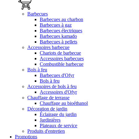
Barbecues
Barbecues au charbon
Barbecues à gaz
Barbecues électriques
Barbecues kamado
Barbecues à pellets
Accessoires barbecue
Chariots de barbecue
Accessoires barbecues
Combustible barbecue
Bols à feu
Barbecues d'Ofyr
Bols à feu
Accessoires de bols à feu
Accessoires d'Ofyr
Chauffage de terrasse
Chauffage au bioéthanol
Décoration de jardin
Éclairage du jardin
Jardinières
Plateaux de service
Produits d'entretien
Promotions