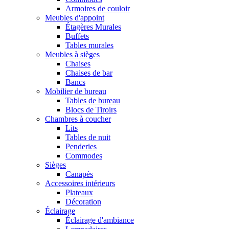
Armoires de couloir
Meubles d'appoint
Étagères Murales
Buffets
Tables murales
Meubles à sièges
Chaises
Chaises de bar
Bancs
Mobilier de bureau
Tables de bureau
Blocs de Tiroirs
Chambres à coucher
Lits
Tables de nuit
Penderies
Commodes
Sièges
Canapés
Accessoires intérieurs
Plateaux
Décoration
Éclairage
Éclairage d'ambiance