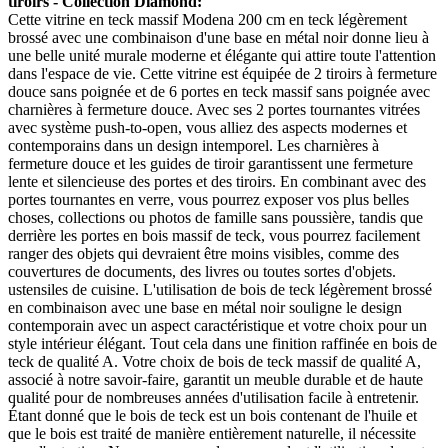
tiroirs - Collection Diamond:
Cette vitrine en teck massif Modena 200 cm en teck légèrement
brossé avec une combinaison d'une base en métal noir donne lieu à
une belle unité murale moderne et élégante qui attire toute l'attention
dans l'espace de vie. Cette vitrine est équipée de 2 tiroirs à fermeture
douce sans poignée et de 6 portes en teck massif sans poignée avec
charnières à fermeture douce. Avec ses 2 portes tournantes vitrées
avec système push-to-open, vous alliez des aspects modernes et
contemporains dans un design intemporel. Les charnières à
fermeture douce et les guides de tiroir garantissent une fermeture
lente et silencieuse des portes et des tiroirs. En combinant avec des
portes tournantes en verre, vous pourrez exposer vos plus belles
choses, collections ou photos de famille sans poussière, tandis que
derrière les portes en bois massif de teck, vous pourrez facilement
ranger des objets qui devraient être moins visibles, comme des
couvertures de documents, des livres ou toutes sortes d'objets.
ustensiles de cuisine. L'utilisation de bois de teck légèrement brossé
en combinaison avec une base en métal noir souligne le design
contemporain avec un aspect caractéristique et votre choix pour un
style intérieur élégant. Tout cela dans une finition raffinée en bois de
teck de qualité A. Votre choix de bois de teck massif de qualité A,
associé à notre savoir-faire, garantit un meuble durable et de haute
qualité pour de nombreuses années d'utilisation facile à entretenir.
Étant donné que le bois de teck est un bois contenant de l'huile et
que le bois est traité de manière entièrement naturelle, il nécessite