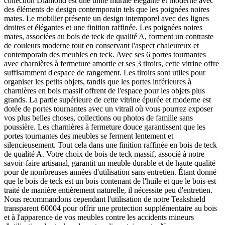
collection Diamond est une unité murale élégante et moderne avec
des éléments de design contemporain tels que les poignées noires
mates. Le mobilier présente un design intemporel avec des lignes
droites et élégantes et une finition raffinée. Les poignées noires
mates, associées au bois de teck de qualité A, forment un contraste
de couleurs moderne tout en conservant l'aspect chaleureux et
contemporain des meubles en teck. Avec ses 6 portes tournantes
avec charnières à fermeture amortie et ses 3 tiroirs, cette vitrine offre
suffisamment d'espace de rangement. Les tiroirs sont utiles pour
organiser les petits objets, tandis que les portes inférieures à
charnières en bois massif offrent de l'espace pour les objets plus
grands. La partie supérieure de cette vitrine épurée et moderne est
dotée de portes tournantes avec un vitrail où vous pourrez exposer
vos plus belles choses, collections ou photos de famille sans
poussière. Les charnières à fermeture douce garantissent que les
portes tournantes des meubles se ferment lentement et
silencieusement. Tout cela dans une finition raffinée en bois de teck
de qualité A. Votre choix de bois de teck massif, associé à notre
savoir-faire artisanal, garantit un meuble durable et de haute qualité
pour de nombreuses années d'utilisation sans entretien. Étant donné
que le bois de teck est un bois contenant de l'huile et que le bois est
traité de manière entièrement naturelle, il nécessite peu d'entretien.
Nous recommandons cependant l'utilisation de notre Teakshield
transparent 60004 pour offrir une protection supplémentaire au bois
et à l'apparence de vos meubles contre les accidents mineurs