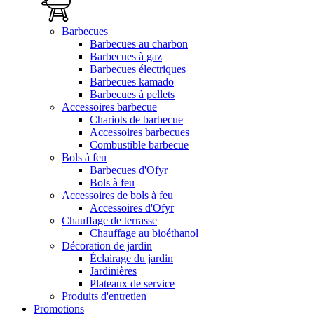
Barbecues
Barbecues au charbon
Barbecues à gaz
Barbecues électriques
Barbecues kamado
Barbecues à pellets
Accessoires barbecue
Chariots de barbecue
Accessoires barbecues
Combustible barbecue
Bols à feu
Barbecues d'Ofyr
Bols à feu
Accessoires de bols à feu
Accessoires d'Ofyr
Chauffage de terrasse
Chauffage au bioéthanol
Décoration de jardin
Éclairage du jardin
Jardinières
Plateaux de service
Produits d'entretien
Promotions