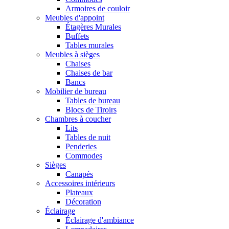
Armoires de couloir
Meubles d'appoint
Étagères Murales
Buffets
Tables murales
Meubles à sièges
Chaises
Chaises de bar
Bancs
Mobilier de bureau
Tables de bureau
Blocs de Tiroirs
Chambres à coucher
Lits
Tables de nuit
Penderies
Commodes
Sièges
Canapés
Accessoires intérieurs
Plateaux
Décoration
Éclairage
Éclairage d'ambiance